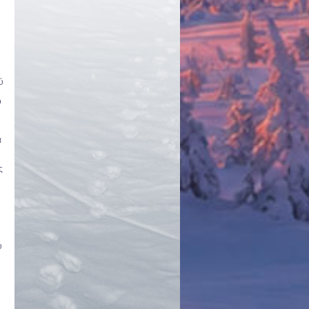
ύ
ό
α
ς
υ