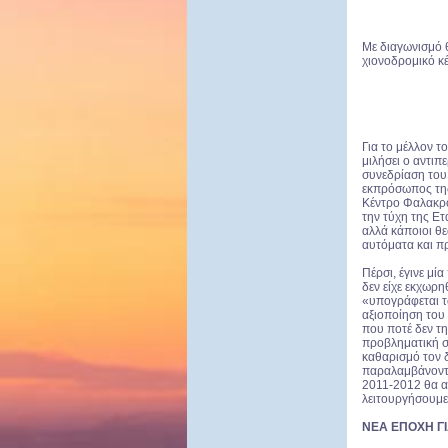
Με διαγωνισμό 
χιονοδρομικό κ
Για το μέλλον 
μιλήσει ο αντι
συνεδρίαση του
εκπρόσωπος της
Κέντρο Φαλακρο
την τύχη της Ετ
αλλά κάποιοι θ
αυτόματα και π
Πέρσι, έγινε μί
δεν είχε εκχωρη
«υπογράφεται τ
αξιοποίηση του 
που ποτέ δεν τ
προβληματική σε
καθαρισμό τον 
παραλαμβάνοντας
2011-2012 θα α
λειτουργήσουμ
ΝΕΑ ΕΠΟΧΗ Γ