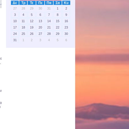
Δε
Τρ
Τε
Πε
Πα
Σα
Κυ
27
28
29
30
31
1
2
3
4
5
6
7
8
9
10
11
12
13
14
15
16
17
18
19
20
21
22
23
24
25
26
27
28
29
30
31
1
2
3
4
5
6
με
,
ων
ια
ά