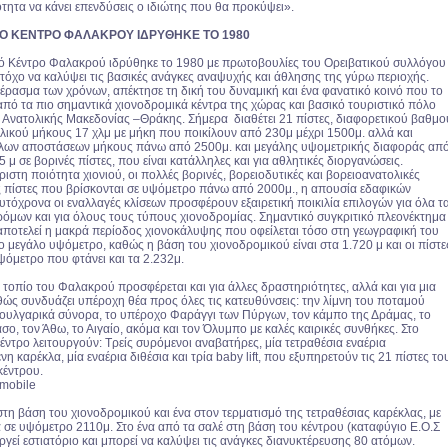
ότητα να κάνει επενδύσεις ο ιδιώτης που θα προκύψει».
Ο ΚΕΝΤΡΟ ΦΑΛΑΚΡΟΥ ΙΔΡΥΘΗΚΕ ΤΟ 1980
ό Κέντρο Φαλακρού ιδρύθηκε το 1980 με πρωτοβουλίες του Ορειβατικού συλλόγου
τόχο να καλύψει τις βασικές ανάγκες αναψυχής και άθλησης της γύρω περιοχής.
έρασμα των χρόνων, απέκτησε τη δική του δυναμική και ένα φανατικό κοινό που το
 από τα πιο σημαντικά χιονοδρομικά κέντρα της χώρας και βασικό τουριστικό πόλο
ς Ανατολικής Μακεδονίας –Θράκης. Σήμερα διαθέτει 21 πίστες, διαφορετικού βαθμο
λικού μήκους 17 χλμ με μήκη που ποικίλουν από 230μ μέχρι 1500μ. αλλά και
λων αποστάσεων μήκους πάνω από 2500μ. και μεγάλης υψομετρικής διαφοράς απ
 μ σε βορινές πίστες, που είναι κατάλληλες και για αθλητικές διοργανώσεις.
ιστη ποιότητα χιονιού, οι πολλές βορινές, βορειοδυτικές και βορειοανατολικές
ς πίστες που βρίσκονται σε υψόμετρο πάνω από 2000μ., η απουσία εδαφικών
υτόχρονα οι εναλλαγές κλίσεων προσφέρουν εξαιρετική ποικιλία επιλογών για όλα τ
ρόμων και για όλους τους τύπους χιονοδρομίας. Σημαντικό συγκριτικό πλεονέκτημα
ποτελεί η μακρά περίοδος χιονοκάλυψης που οφείλεται τόσο στη γεωγραφική του
ο μεγάλο υψόμετρο, καθώς η βάση του χιονοδρομικού είναι στα 1.720 μ και οι πίστε
ψόμετρο που φτάνει και τα 2.232μ.
τοπίο του Φαλακρού προσφέρεται και για άλλες δραστηριότητες, αλλά και για μια
θώς συνδυάζει υπέροχη θέα προς όλες τις κατευθύνσεις: την λίμνη του ποταμού
Βουλγαρικά σύνορα, το υπέροχο Φαράγγι των Πύργων, τον κάμπο της Δράμας, το
σο, τον Άθω, το Αιγαίο, ακόμα και τον Όλυμπο με καλές καιρικές συνθήκες. Στο
ντρο λειτουργούν: Τρείς συρόμενοι αναβατήρες, μία τετραθέσια εναέρια
 καρέκλα, μία εναέρια διθέσια και τρία baby lift, που εξυπηρετούν τις 21 πίστες το
κέντρου.
wmobile
στη βάση του χιονοδρομικού και ένα στον τερματισμό της τετραθέσιας καρέκλας, με
 σε υψόμετρο 2110μ. Στο ένα από τα σαλέ στη βάση του κέντρου (καταφύγιο Ε.Ο.Σ
ργεί εστιατόριο και μπορεί να καλύψει τις ανάγκες διανυκτέρευσης 80 ατόμων.