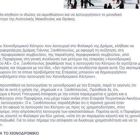
θα κληθούν οι ιδιώτες να εκμισθώσουν και να λειτουργήσουν το μοναδικό
έντρο της Ανατολικής Μακεδονίας και Θράκης
του Χιονοδρομικού Κέντρου που λειτουργεί στο Φαλακρό της Δράμας, κλήθηκε να
περιφερειάρχης Δράμας Γιάννης Ξανθόπουλος, με αφορμή τη συζήτηση, στη
 περιφερειακού συμβουλίου, της παραίτησης περιφερειακού συμβούλου, από
 Περιφέρειας στη γενική συνέλευση των μετόχων της εταιρείας «Χιονοδρομικό
ύ ΑΕ». Ο κ. Ξανθόπουλος ξεκαθάρισε πως η λειτουργία του Κέντρου δε σχετίζεται 
αιρίας και σύμφωνα με τον ίδιο, «δεν πρέπει να συνδέονται άμεσα αυτά. Όχι σκόπιμα
εωρούν ότι τα όποια προβλήματα της Εταιρείας μπορούν να δημιουργήσουν
ροβλήματα στην λειτουργία του Χιονοδρομικού Κέντρου».
α προσπάθεια να λειτουργήσει το χιονοδρομικό με την Εταιρία, παρά το γεγονός ότι
θεί σε αυτή η χρήση της, σημείωσε ο κ. Ξανθόπουλος. Πρόσθεσε δε, ότι,
ώρα η Κοινή Υπουργική Απόφαση με την οποία παραχωρείται η χρήση και η
Κέντρου στην Περιφέρεια, ενώ μέχρι τώρα ανήκε στην Εταιρεία Τουριστικών Ακινήτ
η λειτούργησε». Ο κ. Ξανθόπουλος παραδέχθηκε ότι η περσινή χρονιά ήταν
 ότι αφορά τη λειτουργία του Κέντρου ως προς τις χρηματοδοτήσεις, στον
δρόμο, στην απρόσκοπτη λειτουργία των εγκαταστάσεων. Παρόλα αυτά, η Περιφέρε
 κλειστό το Φαλακρό για δύο χρόνια, «είπε ότι αν παραμείνει κλειστό και τη χρονι
παξιωθεί. Για το λόγο πήραμε την απόφαση να δώσουμε χρηματοδότηση και να το
ε».
ΙΑ ΤΟ ΧΙΟΝΟΔΡΟΜΙΚΟ