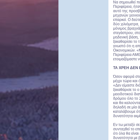
Να σημειωθεί π
Περιφέρεια, ήτ
αυτό της προσβα
μηχανών χιονιού
επαρκεί. Ο δεύ
δύο χιλιόμετρα,
μόνιμος βραχνά
στεγάστρου, στα
μηδενική βάση,
ξεκαθαρίσει το 
γνωστό ότι η α
Οικονομικών. «Μ
Περιφέρεια ΑΜΘ.
ετοιμαζόμαστε 
ΤΑ ΧΡΕΗ ΔΕΝ
Όσον αφορά στα
μέχρι τώρα και 
«Δεν είμαστε δι
ξεκαθάρισε το 
μειοδοτικού δια
δρόμου όλο το 
και θα καλούντα
δηλαδή σε μία ά
καταλάβουμε ότι
δυνατότητα εκμ
Εν τω μεταξύ σε
συνταχθεί το επ
ότι όλα θα είνα
δυνατότητα με β