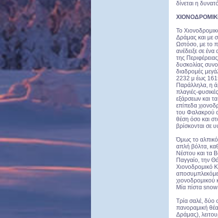
δίνεται η δυνατ
ΧΙΟΝΟΔΡΟΜΙΚ
Το Χιονοδρομικ
Δράμας και με σ
Ωστόσο, με το π
ανέδειξε σε ένα
της Περιφέρεια
δυσκολίας συνο
διαδρομές μεγά
2232 μ έως 1615
Παράλληλα, η άρ
πλαγιές-φυσικέ
εξάρσεων και τα
επίπεδα χιονοδ
του Φαλακρού α
θέση όσο και στ
βρίσκονται σε υ
Όμως το αλπικό 
απλή βόλτα, κα
Νέστου και τα 
Παγγαίο, την Θά
Χιονοδρομικό Κέ
αποσυμπλεκόμενη
χιονοδρομικού 
Μία πίστα sno
Τρία σαλέ, δύο 
πανοραμική θέα
Δράμας), λειτου