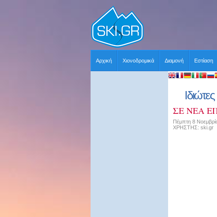
Αρχική
Χιονοδρομικά
Διαμονή
Εστίαση
Ιδιώτε
ΣΕ ΝΕΑ Ε
Πέμπτη 8 Νοεμβρίο
ΧΡΗΣΤΗΣ: ski.gr