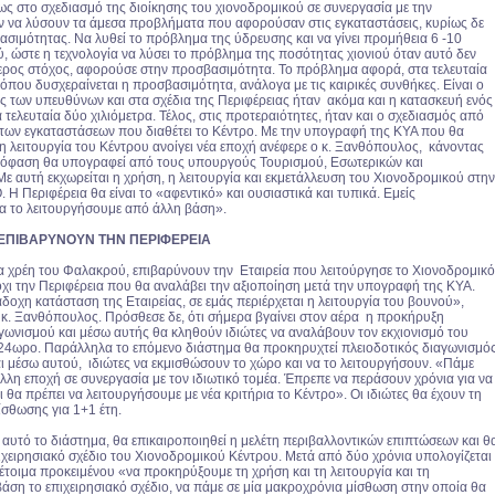
ως στο σχεδιασμό της διοίκησης του χιονοδρομικού σε συνεργασία με την
αν να λύσουν τα άμεσα προβλήματα που αφορούσαν στις εγκαταστάσεις, κυρίως δε
σιμότητας. Να λυθεί το πρόβλημα της ύδρευσης και να γίνει προμήθεια 6 -10
, ώστε η τεχνολογία να λύσει το πρόβλημα της ποσότητας χιονιού όταν αυτό δεν
τερος στόχος, αφορούσε στην προσβασιμότητα. Το πρόβλημα αφορά, στα τελευταία
 όπου δυσχεραίνεται η προσβασιμότητα, ανάλογα με τις καιρικές συνθήκες. Είναι ο
ς των υπευθύνων και στα σχέδια της Περιφέρειας ήταν ακόμα και η κατασκευή ενός
 τελευταία δύο χιλιόμετρα. Τέλος, στις προτεραιότητες, ήταν και ο σχεδιασμός από
 των εγκαταστάσεων που διαθέτει το Κέντρο. Με την υπογραφή της ΚΥΑ που θα
τη λειτουργία του Κέντρου ανοίγει νέα εποχή ανέφερε ο κ. Ξανθόπουλος, κάνοντας
πόφαση θα υπογραφεί από τους υπουργούς Τουρισμού, Εσωτερικών και
ε αυτή εκχωρείται η χρήση, η λειτουργία και εκμετάλλευση του Χιονοδρομικού στην
 Η Περιφέρεια θα είναι το «αφεντικό» και ουσιαστικά και τυπικά. Εμείς
να το λειτουργήσουμε από άλλη βάση».
 ΕΠΙΒΑΡΥΝΟΥΝ ΤΗΝ ΠΕΡΙΦΕΡΕΙΑ
 χρέη του Φαλακρού, επιβαρύνουν την Εταιρεία που λειτούργησε το Χιονοδρομικό
όχι την Περιφέρεια που θα αναλάβει την αξιοποίηση μετά την υπογραφή της ΚΥΑ.
άδοχη κατάσταση της Εταιρείας, σε εμάς περιέρχεται η λειτουργία του βουνού»,
ο κ. Ξανθόπουλος. Πρόσθεσε δε, ότι σήμερα βγαίνει στον αέρα η προκήρυξη
γωνισμού και μέσω αυτής θα κληθούν ιδιώτες να αναλάβουν τον εκχιονισμό του
24ωρο. Παράλληλα το επόμενο διάστημα θα προκηρυχτεί πλειοδοτικός διαγωνισμό
ι μέσω αυτού, ιδιώτες να εκμισθώσουν το χώρο και να το λειτουργήσουν. «Πάμε
λλη εποχή σε συνεργασία με τον ιδιωτικό τομέα. Έπρεπε να περάσουν χρόνια για να
 θα πρέπει να λειτουργήσουμε με νέα κριτήρια το Κέντρο». Οι ιδιώτες θα έχουν τη
ίσθωσης για 1+1 έτη.
 αυτό το διάστημα, θα επικαιροποιηθεί η μελέτη περιβαλλοντικών επιπτώσεων και θ
ιχειρησιακό σχέδιο του Χιονοδρομικού Κέντρου. Μετά από δύο χρόνια υπολογίζεται
ι έτοιμα προκειμένου «να προκηρύξουμε τη χρήση και τη λειτουργία και τη
άση το επιχειρησιακό σχέδιο, να πάμε σε μία μακροχρόνια μίσθωση στην οποία θα