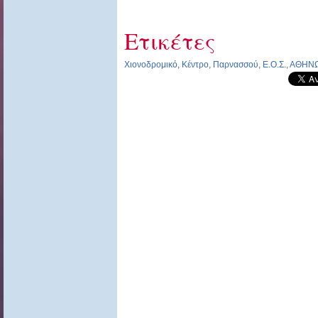
Ετικέτες
Χιονοδρομικό
,
Κέντρο
,
Παρνασσού
,
Ε.Ο.Σ.
,
ΑΘΗΝ