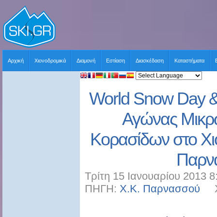
Αρχική
Χιονοδρομικά
Διαμονή
Εστίαση
Διασκέδαση
Καταστήματα
World Snow Day &
Αγώνας Μικρ
Κορασίδων στο Χι
Παρν
Τρίτη 15 Ιανουαρίου 2013 8
ΠΗΓΗ:
Χ.Κ. Παρνασσού
ΧΡ