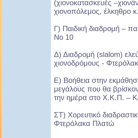
(χιονοκατασκευές –χιον
χιονοπόλεμος, έλκηθρο κ
Γ) Παιδική διαδρομή – παι
No 10
Δ) Διαδρομή (slalom) ελε
χιονοδρόμους - Φτερόλα
Ε) Βοήθεια στην εκμάθηση
μεγάλους που θα βρίσκον
την ημέρα στο Χ.Κ.Π. – 
ΣΤ) Χορευτικό διαδραστικ
Φτερόλακα Πλατώ