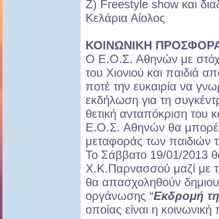
Ζ) Freestyle show και δι
Κελάρια Αίολος
ΚΟΙΝΩΝΙΚΗ ΠΡΟΣΦΟΡ
Ο Ε.Ο.Σ. Αθηνών με στό
του Χιονιού και παιδιά α
ποτέ την ευκαιρία να γνω
εκδήλωση για τη συγκέν
θετική ανταπόκριση του 
Ε.Ο.Σ. Αθηνών θα μπορέσ
μεταφοράς των παιδιών 
Το Σάββατο 19/01/2013 θ
Χ.Κ.Παρνασσού μαζί με τ
θα απασχοληθούν δημιουρ
οργάνωσης “
Εκδρομή τ
οποίας είναι η κοινωνικ