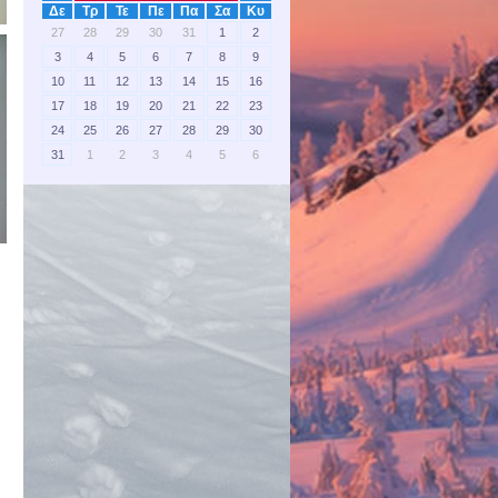
Δε
Τρ
Τε
Πε
Πα
Σα
Κυ
27
28
29
30
31
1
2
3
4
5
6
7
8
9
10
11
12
13
14
15
16
17
18
19
20
21
22
23
24
25
26
27
28
29
30
31
1
2
3
4
5
6