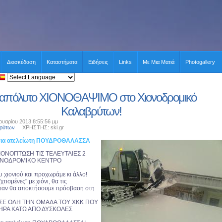
Διασκέδαση
Καταστήματα
Ειδήσεις
Links
Με Μια Ματιά
Photogallery
 απόλυτο ΧΙΟΝΟΘΑΨΙΜΟ στο Χιονοδρομικό
Καλαβρύτων!
υαρίου 2013 8:55:56 μμ
βρύτων
ΧΡΗΣΤΗΣ: ski.gr
 για ατελείωτη ΠΟΥΔΡΟΘΑΛΑΣΣΑ
ΟΝΟΠΤΩΣΗ ΤΙΣ ΤΕΛΕΥΤΑΙΕΣ 2
ΟΝΟΔΡΟΜΙΚΟ ΚΕΝΤΡΟ
 χιονιού και προχωράμε κι άλλο!
χτισμένες" με χιόνι, θα τις
ταν θα αποκτήσουμε πρόσβαση στη
ΣΕ ΟΛΗ ΤΗΝ ΟΜΑΔΑ ΤΟΥ ΧΚΚ ΠΟΥ
ΗΡΑ ΚΑΤΩ ΑΠΟ ΔΥΣΚΟΛΕΣ