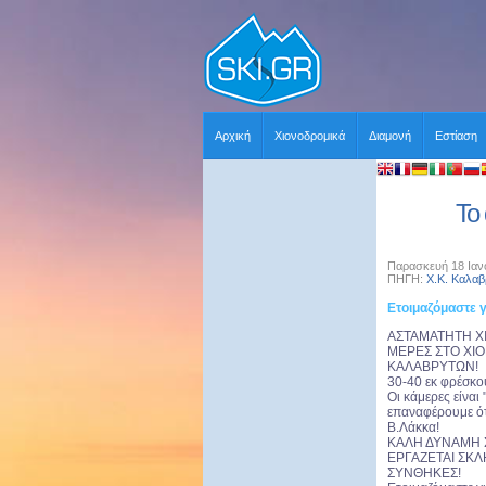
Αρχική
Χιονοδρομικά
Διαμονή
Εστίαση
Το
Παρασκευή 18 Ιανο
ΠΗΓΗ:
Χ.Κ. Καλα
Ετοιμαζόμαστε
ΑΣΤΑΜΑΤΗΤΗ ΧΙ
ΜΕΡΕΣ ΣΤΟ ΧΙ
ΚΑΛΑΒΡΥΤΩΝ!
30-40 εκ φρέσκου
Οι κάμερες είναι "
επαναφέρουμε ό
Β.Λάκκα!
ΚΑΛΗ ΔΥΝΑΜΗ 
ΕΡΓΑΖΕΤΑΙ ΣΚΛ
ΣΥΝΘΗΚΕΣ!