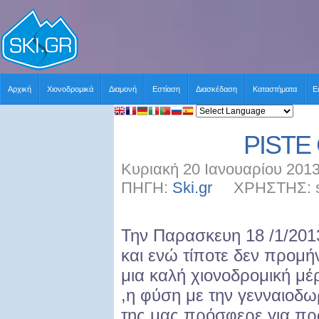
Αρχική
Χιονοδρομικά
Διαμονή
Εστίαση
Διασκέδαση
Καταστήματα
Ε
PISTE
Κυριακή 20 Ιανουαρίου 2013
ΠΗΓΗ:
Ski.gr
ΧΡΗΣΤΗΣ: sk
Την Παρασκευη 18 /1/201
και ενώ τίποτε δεν προμή
μια καλή χιονοδρομική μέ
,η φύση με την γενναιοδω
της μας πρόσφερε για π