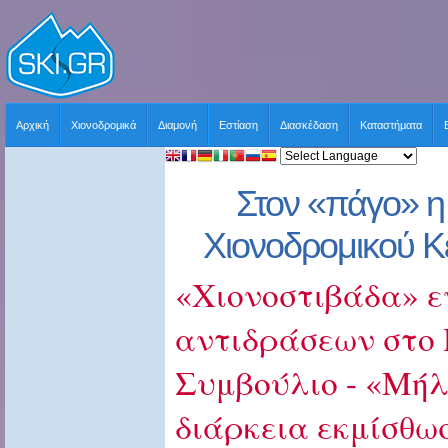
Αρχική
Χιονοδρομικά
Διαμονή
Εστίαση
Διασκέδαση
Καταστήματα
Στον «πάγο» η
Χιονοδρομικού 
«Χιονοστιβάδα» ε
αντιδράσεων στο
Συμβούλιο - «Μήλο
διάρκεια εκμίσθωσ