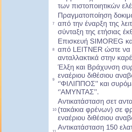
των πιστοποιητικών ελ
Πραγματοποίηση δοκιμώ
από την έναρξη της λει
7
σύνταξη της ετήσιας έ
Επισκευή SIMOREG και
από LEITNER ώστε να
8
ανταλλακτικά στην καρ
Έλξη και Βράχυνση συ
εναέριου διθέσιου ανα
9
‘’ΦΙΛΙΠΠΟΣ’’ και συρό
‘’ΑΜΥΝΤΑΣ’’.
Αντικατάσταση σετ αντ
(τακάκια φρένων) σε φ
10
εναέριου διθέσιου ανα
Αντικατάσταση 150 ελα
11