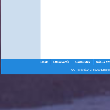
Ski.gr
Επικοινωνία
Διαφημίσεις
Φόρμα αίτ
Αλ. Παναγούλη 3, 59200 Νάου