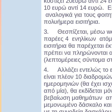
κοστίζει 20ευρώ αντί 24 ε
10 ευρώ αντί 14 ευρώ. Ε
αναλογικά για τους φοιτη
πολυήμερα εισιτήρια.
3. Θεσπίζεται, μέσω web
παρέες 4 ενηλίκων ατόμ
εισιτήρια θα παρέχεται 
πρέπει να πληρώνονται α
(λεπτομέρειες σύντομα στ
4. Αλλάζει εντελώς το ε
είναι πλέον 10 διαδρομών
ημερομηνιών (θα έχει ισ
από μία), θα εκδίδεται μό
βεβαίωση μαθημάτων απ
μεμονωμένο δάσκαλο και 
με τη συνοδεία δασκάλου