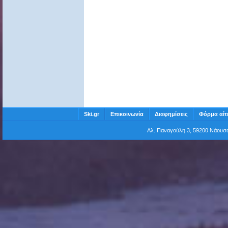
Ski.gr
Επικοινωνία
Διαφημίσεις
Φόρμα αίτ
Αλ. Παναγούλη 3, 59200 Νάου