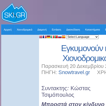
Αρχική
Χιονοδρομικά
Διαμονή
Εστίαση
Διασκέδαση
Καταστήματα
Εγκυμονούν κ
Χιονοδρομικό
Παρασκευή 20 Δεκεμβρίου 
ΠΗΓΗ:
Snowtravel.gr
ΧΡΗΣΤ
Σ
υντακτης:
Κώστας
Τσιμόπουλος
Μπροστά στον κίνδυνο