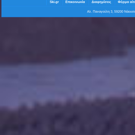
Ski.gr
Επικοινωνία
Διαφημίσεις
Φόρμα αίτ
Αλ. Παναγούλη 3, 59200 Νάου