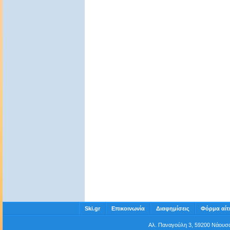
Ski.gr
Επικοινωνία
Διαφημίσεις
Φόρμα αίτ
Αλ. Παναγούλη 3, 59200 Νάου