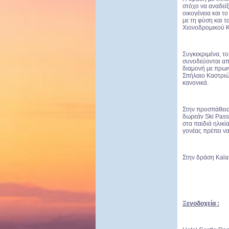
στόχο να αναδεί
οικογένεια και τ
με τη φύση και 
Χιονοδρομικού Κ
Συγκεκριμένα, το
συνοδεύονται απ
διαμονή με πρωιν
Σπήλαιο Καστριώ
κανονικά.
Στην προσπάθεια
δωρεάν Ski Pass
στα παιδιά ηλικί
γονέας πρέπει να
Στην δράση Kala
Ξενοδοχεία
: