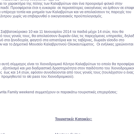
ξει το χαρακτήρα της πόλης των Καλαβρύτων σαν ένα προορισμό φιλικό στην
ο παιδί. Προσφέρεται έτσι η ευκαιρία σε περισσότερες οικογένειες να έρθουν σε επαφ
τα υπέροχα τοπία και μνημεία των Καλαβρύτων και να απολαύσουν τις παροχές του
έντρου χωρίς να επιβαρυνθεί ο οικογενειακός προϋπολογισμός.
 Σαββατοκύριακο 10 και 11 Ιανουαρίου 2014 τα παιδιά μέχρι 14 ετών, που θα
ό τους γονείς τους, θα απολαύσουν δωρεάν όλες τις παρεχόμενες υπηρεσίες, δηλα
ό στα ξενοδοχεία, φαγητό στα εστιατόρια και τις ταβέρνες, δωρεάν είσοδο στο
ν και το Δημοτικό Μουσείο Καλαβρυτινού Ολοκαυτώματος. Οι ενήλικες χρεώνονται
 αυτή σύμμαχος είναι το Χιονοδρομικό Κέντρο Καλαβρύτων το οποίο θα προσφέρει
 , εξοπλισμό και μια διαδραστική δραστηριότητα στον παιδότοπο του Χιονοδρομικ
ας έως και 14 ετών, εφόσον συνοδεύονται από τους γονείς τους (τουλάχιστον ο ένας
 προμηθευτεί το ski pass του Χιονοδρομικού).
vrita Family weekend συμμετέχουν οι παρακάτω τουριστικές επιχειρήσεις:
Τουριστικές Κατοικίες: