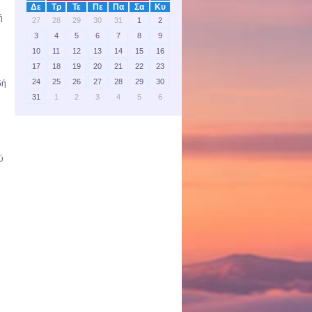
Δε
Τρ
Τε
Πε
Πα
Σα
Κυ
ή
27
28
29
30
31
1
2
3
4
5
6
7
8
9
10
11
12
13
14
15
16
17
18
19
20
21
22
23
24
25
26
27
28
29
30
δή
31
1
2
3
4
5
6
ού