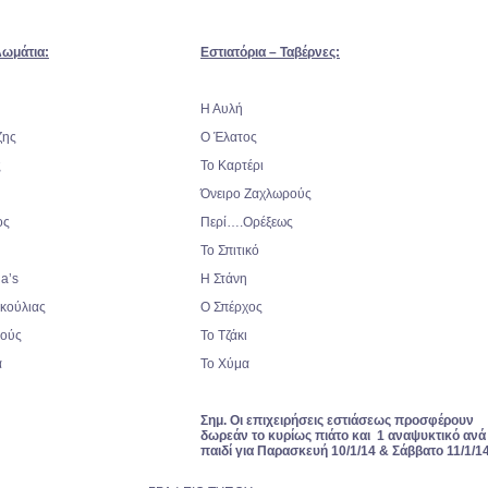
Δωμάτια:
Εστιατόρια – Ταβέρνες:
Η Αυλή
ζης
Ο Έλατος
ς
Το Καρτέρι
Όνειρο Ζαχλωρούς
ος
Περί….Ορέξεως
Το Σπιτικό
a’s
Η Στάνη
κούλιας
Ο Σπέρχος
ρούς
Το Τζάκι
α
Το Χύμα
Σημ. Οι επιχειρήσεις εστιάσεως προσφέρουν
δωρεάν το κυρίως πιάτο και 1 αναψυκτικό ανά
παιδί για Παρασκευή 10/1/14 & Σάββατο 11/1/14