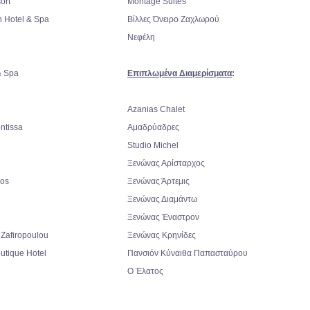
ort
Montage Suites
n Hotel & Spa
Βίλλες Όνειρο Ζαχλωρού
Νεφέλη
& Spa
Επιπλωμένα Διαμερίσματα
:
Azanias Chalet
ontissa
Αμαδρύαδρες
Studio Michel
Ξενώνας Αρίσταρχος
mos
Ξενώνας Άρτεμις
Ξενώνας Διαμάντω
Ξενώνας Έναστρον
 Zafiropoulou
Ξενώνας Κρηνίδες
utique Hotel
Πανσιόν Κύναιθα Παπασταύρου
Ο Έλατος