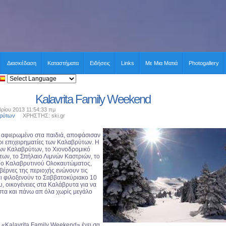
Διασκέδαση
Καταστήματα
Ειδήσεις
Links
Με Μια Ματιά
Photogallery
Kalavrita Family Weekend
ρίου 2013 11:54:33 πμ
βρύτων
ΧΡΗΣΤΗΣ: ski.gr
αφιερωμένο στα παιδιά, αποφάσισαν
ι επιχειρηματίες των Καλαβρύτων. Η
ν Καλαβρύτων, το Χιονοδρομικό
ων, το Σπήλαιο Λιμνών Καστριών, το
ίο Καλαβρυτινού Ολοκαυτώματος,
αβέρνες της περιοχής ενώνουν τις
αι φιλοξενούν το Σαββατοκύριακο 10
υ, οικογένειες στα Καλάβρυτα για να
τα και πάνω απ όλα χωρίς μεγάλο
 «Kalavrita Family Weekend» έχει σα