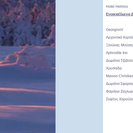
Hotel Helmos
Ενοικιαζόμενα 
GeorgiosV
Αρχοντικό Κερτέ
Ξενώνας Μούσε
Aphrodite Inn
Δωμάτια Τζόβολ
Χρυσηίδα
Maison Christian
Δωμάτια Σφαραγ
Φαράγγι Ζαχλω
Σοφίτες Χαρούλ