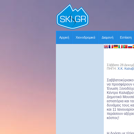
Αρχική
Χιονοδρομικά
Διαμονή
Εστίαση
Σάββατο 28 Δεκεμβ
ΠΗΓΗ:
Χ.Κ. Καλα
Σαββατοκύριακο 
να προσφέρουν ο
Ένωση Ξενοδόχω
Κέντρο Καλαβρύτ
Δημοτικό Μουσε
εστιατόρια και τ
δυνάμεις τους κ
και 11 Ιανουαρίο
περάσουν αξέχασ
κόστος!
Η δράση με τίτλο