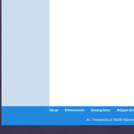
Ski.gr
Επικοινωνία
Διαφημίσεις
Φόρμα αίτ
Αλ. Παναγούλη 3, 59200 Νάου