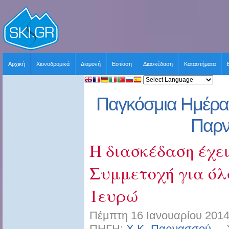
Αρχική
Χιονοδρομικά
Διαμονή
Εστίαση
Διασκέδαση
Καταστήματα
Παγκόσμια Ημέρα 
Παρ
H διασκέδαση έχει
Συμμετοχή για όλ
1ευρώ
Πέμπτη 16 Ιανουαρίου 2014
ΠΗΓΗ:
Χ.Κ. Παρνασσού
ΧΡ