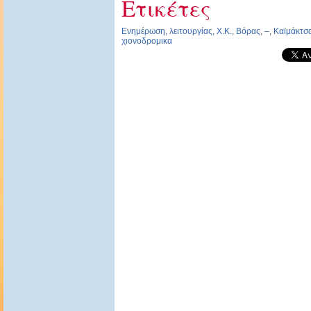
Ετικέτες
Ενημέρωση
,
λειτουργίας
,
Χ.Κ.
,
Βόρας
,
–
,
Καϊμάκτσ
χιονοδρομικα