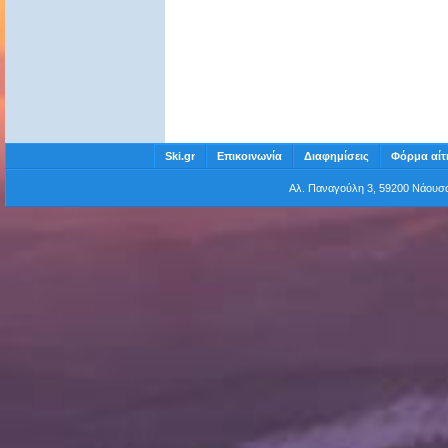
Ski.gr
Επικοινωνία
Διαφημίσεις
Φόρμα αίτ
Αλ. Παναγούλη 3, 59200 Νάου