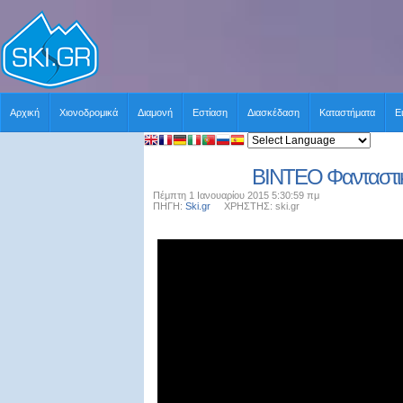
Αρχική
Χιονοδρομικά
Διαμονή
Εστίαση
Διασκέδαση
Καταστήματα
Ε
BINTEO Φανταστικό
Πέμπτη 1 Ιανουαρίου 2015 5:30:59 πμ
ΠΗΓΗ:
Ski.gr
ΧΡΗΣΤΗΣ: ski.gr