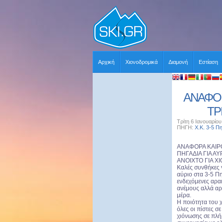
Αρχική
Χιονοδρομικά
Διαμονή
Εστίαση
ΑΝΑΦΟΡΑ
ΤΡ
Τρίτη 6 Ιανουαρίο
ΠΗΓΗ:
Χ.Κ. 3-5 Π
ΑΝΑΦΟΡΑ ΚΑΙΡΟΥ
ΠΗΓΑΔΙΑ ΓΙΑ ΑΥ
ΑΝΟΙΧΤΟ ΓΙΑ Χ
Καλές συνθήκες 
αύριο στα 3-5 Πη
ενδεχόμενες αραι
ανέμους αλλά αρ
μέρα.
Η ποιότητα του 
όλες οι πίστες σ
χιόνωσης σε πλήρ