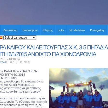
Διασκέδαση
Καταστήματα
Ειδήσεις
Links
Με Μια Ματιά
Photogallery
 ΚΑΙΡΟΥ ΚΑΙ ΛΕΙΤΟΥΡΓΙΑΣ Χ.Κ. 3-5 ΠΗΓΑΔΙΑ
ΙΤΗ 6/1/2015 ΑΝΟΙΧΤΟ ΓΙΑ ΧΙΟΝΟΔΡΟΜΙΑ
υ 2015 7:04:48 πμ
ηγάδια
ΧΡΗΣΤΗΣ: ski.gr
 ΚΑΙ ΛΕΙΤΟΥΡΓΙΑΣ Χ.Κ. 3-5
ΡΙΟ ΤΡΙΤΗ 6/1/2015
ΙΟΝΟΔΡΟΜΙΑ
για χιονοδρομία θα επικρατούν και
γάδια. Αραιές νεφώσεις με
ές χιονοπτώσεις και με ασθενής
κετό κρύο θα περιέχει η αυριανή
χιονιού σε πολύ καλή κατάσταση και
ε λειτουργία. Το σύστημα της τεχνητής
η λειτουργία αυτή τη στιγμή, σε