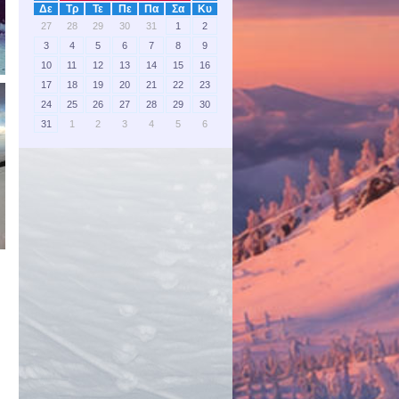
Δε
Τρ
Τε
Πε
Πα
Σα
Κυ
27
28
29
30
31
1
2
3
4
5
6
7
8
9
10
11
12
13
14
15
16
17
18
19
20
21
22
23
24
25
26
27
28
29
30
31
1
2
3
4
5
6