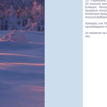
Σ3 - Παράδεισος:
Σ4: Ανοιχτός (αν
Εναέριος - Κεντρ
Αρχαρίων: Ανοιχ
Κατάσταση δρόμ
Ανοιχτός/καθαρό
Αγιασμός των Υδ
λιμνοδεξαμενή τη
Αν πρόκειται να
σας.