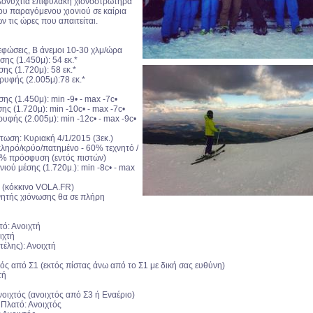
λονύχτια επιφυλακή χιον
οστρωτήρα
ου παραγόμενου χιονιού σε καίρια
ν τις ώρες που απαιτείται.
εφώσεις, Β άνεμοι 10-30 χλμ/ώρα
ης (1.450μ): 54 εκ.*
ης (1.720μ): 58 εκ.*
ρυφής (2.005μ):78 εκ.*
ς (1.450μ): min -9• - max -7c•
ς (1.720μ): min -10c• - max -7c•
υφής (2.005μ): min -12c• - max -9c•
τωση: Κυριακή 4/1/2015 (3εκ.)
κληρό/κρύο/πατημένο - 60% τεχνητό /
5% πρόσφυση (εντός πιστών)
ιού μέσης (1.720μ.): min -8c• - max
• (κόκκινο VOLA.FR)
νητής χιόνωσης θα σε πλήρη
ό: Ανοιχτή
ιχτή
τέλης): Ανοιχτή
ός από Σ1 (εκτός πίστας άνω από το Σ1 με δική σας ευθύνη)
τή
νοιχτός (ανοιχτός από Σ3 ή Εναέριο)
 Πλατό: Ανοιχτός