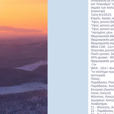
συνεργασία με ο
για "σπρώξιμο" τ
σημεία των πιστώ
Αναλυτικά:
Τρίτη 6/1/2015:
Καιρός: Αραιές ν
Ύψος χιονιού βάσ
Ύψος χιονιού μέσ
Ύψος χιονιού κο
*πατημένο χιόνι
Θερμοκρασία βάση
Θερμοκρασία μέση
Θερμοκρασία κορ
Wind Chill: -11c•
Τελευταία χιονόπ
Ποιότ.χιονιού: Σ
40% φυσικό - 8
Θερμοκρασία χιον
-7c•
WAX: -15c• / -6c
*το σύστημα τεχ
λειτουργία.
Πίστες:
Παράδεισος Πλατ
Παράδεισος: Ανο
Κεντρική (Αριστο
Λούκι: Ανοιχτή
Φίλιππος: Ανοιχτ
Αρχαρίων: Ανοιχ
Αναβατήρες:
Σ1 - Φίλιππος: Α
Σ2 - Παράδεισος