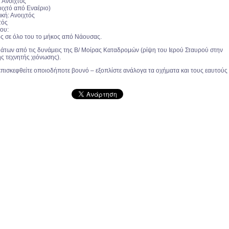
 Ανοιχτός
οιχτό από Εναέριο)
ική: Ανοιχτός
τός
ου:
ς σε όλο του το μήκος από Νάουσας.
άτων από τις δυνάμεις της Β/ Μοίρας Καταδρομών (ρίψη του Ιερού Σταυρού στην
ς τεχνητής χιόνωσης).
 επισκεφθείτε οποιοδήποτε βουνό – εξοπλίστε ανάλογα τα οχήματα και τους εαυτούς