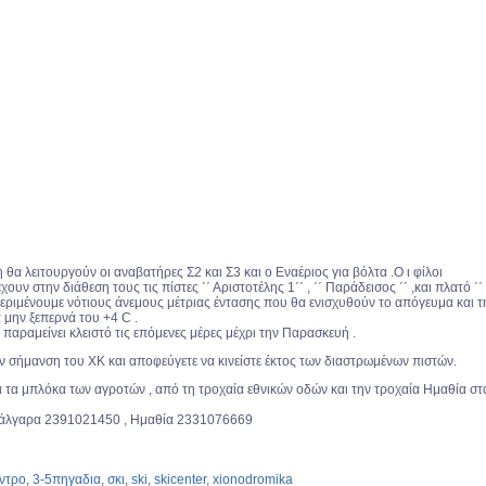
η θα λειτουργούν οι αναβατήρες Σ2 και Σ3 και ο Εναέριος για βόλτα .Ο ι φίλοι
ουν στην διάθεση τους τις πίστες ΄΄ Αριστοτέλης 1΄΄ , ΄΄ Παράδεισος ΄΄ ,και πλατό ΄΄
Περιμένουμε νότιους άνεμους μέτριας έντασης που θα ενισχυθούν το απόγευμα και τ
 μην ξεπερνά του +4 C .
 παραμείνει κλειστό τις επόμενες μέρες μέχρι την Παρασκευή .
ν σήμανση του ΧΚ και αποφεύγετε να κινείστε έκτος των διαστρωμένων πιστών.
α τα μπλόκα των αγροτών , από τη τροχαία εθνικών οδών και την τροχαία Ημαθία στ
 Μάλγαρα 2391021450 , Ημαθία 2331076669
ντρο
,
3-5πηγαδια
,
σκι
,
ski
,
skicenter
,
xionodromika