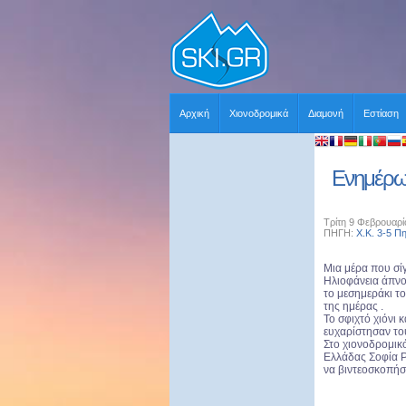
Αρχική
Χιονοδρομικά
Διαμονή
Εστίαση
Ενημέρωσ
Τρίτη 9 Φεβρουαρί
ΠΗΓΗ:
Χ.Κ. 3-5 Π
Μια μέρα που σίγ
Ηλιοφάνεια άπνο
το μεσημεράκι το
της ημέρας .
Το σφιχτό χιόνι 
ευχαρίστησαν το
Στο χιονοδρομικ
Ελλάδας Σοφία Ρά
να βιντεοσκοπήσ