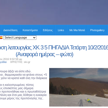
Διασκέδαση
Καταστήματα
Ειδήσεις
Links
Με Μια Ματιά
Photogallery
η λειτουργίας XK 3 5 ΠΗΓΑΔΙΑ Τετάρτη 10/2/201
(Αναφορά ημέρας – φώτο)
ου 2016 9:02:58 μμ
ηγάδια
ΧΡΗΣΤΗΣ: ski.gr
ουρα άξιζε να είστε εδώ .
ια , θερμοκρασία να φτάνει στους +5
 χιόνι να κρατεί καθ όλη την διάρκεια
και η καλοστρωμένες πίστες
υς επισκέπτες μας σήμερα.
ό προπονήθηκε και η πρωταθλήτρια
λλη και έτσι μας δόθηκε η ευκαιρία
ουμε μέρος της προπόνησης της .