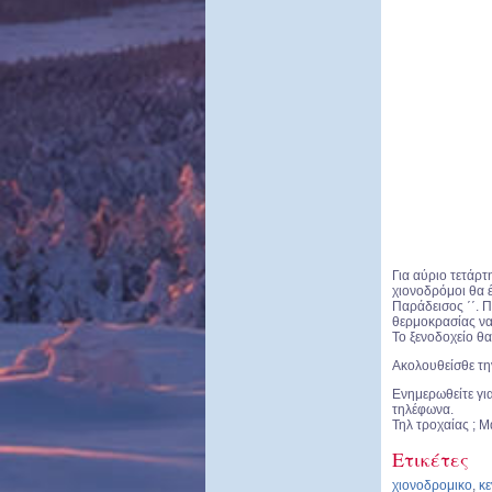
Για αύριο τετάρτ
χιονοδρόμοι θα έχ
Παράδεισος ΄΄. 
θερμοκρασίας να
Το ξενοδοχείο θα
Ακολουθείσθε τη
Ενημερωθείτε γι
τηλέφωνα.
Τηλ τροχαίας ;
Ετικέτες
χιονοδρομικο
,
κε