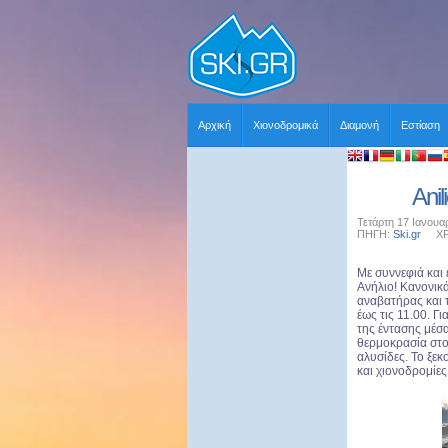
Αρχική
Χιονοδρομικά
Διαμονή
Εστίαση
Anil
Τετάρτη 17 Ιανουα
ΠΗΓΗ:
Ski.gr
ΧΡΗΣ
Με συννεφιά και
Ανήλιο! Κανονικ
αναβατήρας και τ
έως τις 11.00. Γ
της έντασης μέσα
θερμοκρασία στο
αλυσίδες. Το ξεκ
και χιονοδρομίες