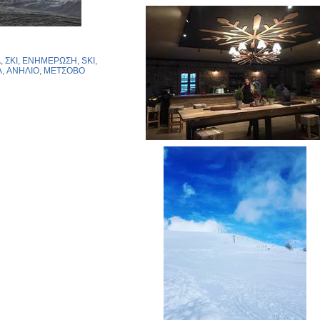
Α
,
ΣΚΙ
,
ΕΝΗΜΕΡΩΣΗ
,
SKI
,
A
,
ΑΝΗΛΙΟ
,
ΜΕΤΣΟΒΟ