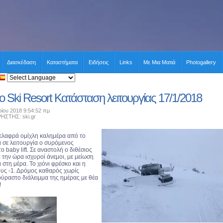
Διασκέδαση
Καταστήματα
Ειδήσεις
Links
Με Μια Ματιά
Photogallery
io Ski Resort Κατάσταση λειτουργίας 17/1/2018
ρίου 2018 9:54:52 πμ
ΤΗΣ: ski.gr
 ελαφρά ομίχλη καλημέρα από το
ά σε λειτουργία ο συρόμενος
ο baby lift. Σε αναστολή ο διθέσιος
ια την ώρα ισχυροί άνεμοι, με μείωση
 στη μέρα. Το χιόνι φρέσκο και η
υς -1. Δρόμος καθαρός χωρίς
ούραστο διάλειμμα της ημέρας με θέα
!