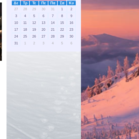
Δε
Τρ
Τε
Πε
Πα
Σα
Κυ
27
28
29
30
31
1
2
3
4
5
6
7
8
9
10
11
12
13
14
15
16
17
18
19
20
21
22
23
24
25
26
27
28
29
30
31
1
2
3
4
5
6