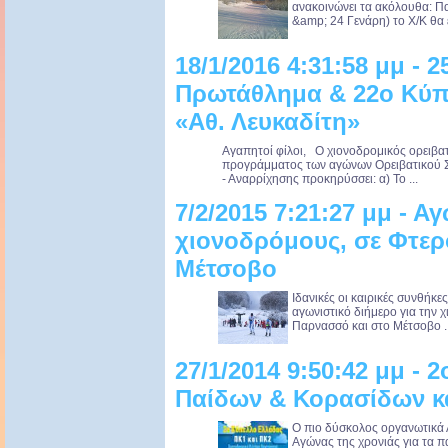
ανακοινώνει τα ακόλουθα: Π
&amp; 24 Γενάρη) το Χ/Κ θα ε
18/1/2016 4:31:58 μμ - 
Πρωτάθλημα & 22ο Κύπε
«Αθ. Λευκαδίτη»
Αγαπητοί φίλοι, Ο χιονοδρομικός ορειβα
προγράμματος των αγώνων Ορειβατικού Σ
- Αναρρίχησης προκηρύσσει: α) Το ...
7/2/2015 7:21:27 μμ - Α
χιονοδρόμους, σε Φτε
Μέτσοβο
Ιδανικές οι καιρικές συνθή
αγωνιστικό διήμερο για την 
Παρνασσό και στο Μέτσοβο .
27/1/2014 9:50:42 μμ -
Παίδων & Κορασίδων κα
Ο πιο δύσκολος οργανωτικά 
Αγώνας της χρονιάς για τα πα