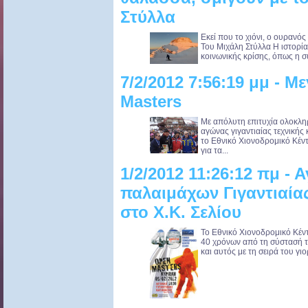
Στύλλα
Εκεί που το χιόνι, ο ουρανό
Του Μιχάλη Στύλλα Η ιστορία έ
κοινωνικής κρίσης, όπως η συ
7/2/2012 7:56:19 μμ - 
Masters
Με απόλυτη επιτυχία ολοκλ
αγώνας γιγαντιαίας τεχνική
το Εθνικό Χιονοδρομικό Κέν
για τα...
1/2/2012 11:26:12 πμ -
παλαιμάχων Γιγαντιαία
στο X.K. Σελίου
Το Εθνικό Χιονοδρομικό Κέντ
40 χρόνων από τη σύστασή τ
και αυτός με τη σειρά του γι