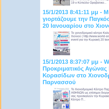
19 ο Κύπελλο Ορειβατικο...
15/1/2013 8:41:11 μμ - Μ
γιορτάζουμε την Παγκόσ
20 Ιανουαρίου στο Χιο
Το χιονοδρομικό κέντρο Καλ
Χιονιού ( http://www.world-s
event για την Κυριακή 20 Ιαν
15/1/2013 8:37:07 μμ -
Προκριματικός Αγώνας 
Κορασίδων στο Χιονοδ
Παρνασσού
Το Χιονοδρομικό Κέντρο Παρ
ΑΘΗΝΩΝ ως επίσημοι διοργα
σας προσκαλούν την Κυριακή
Κέντρο Π...