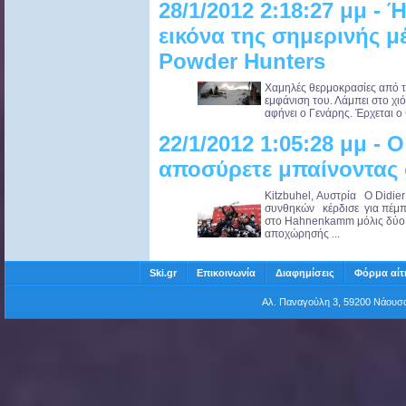
28/1/2012 2:18:27 μμ - Ή
εικόνα της σημερινής μέ
Powder Hunters
Χαμηλές θερμοκρασίες από το 
εμφάνιση του. Λάμπει στο χιό
αφήνει ο Γενάρης. Έρχεται ο 
22/1/2012 1:05:28 μμ - 
αποσύρετε μπαίνοντας 
Kitzbuhel, Αυστρία Ο Didi
συνθηκών κέρδισε για πέμπ
στο Hahnenkamm μόλις δύο η
αποχώρησής ...
Ski.gr
Επικοινωνία
Διαφημίσεις
Φόρμα αίτ
Αλ. Παναγούλη 3, 59200 Νάου