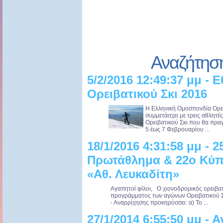
Αναζήτησ
5/2/2016 12:49:37 μμ - 
Ορειβατικού Σκι 2016
Η Ελληνική Ομοσπονδία Ορε
συμμετάσχει με τρεις αθλητ
Ορειβατικού Σκι που θα πρα
5 έως 7 Φεβρουαρίου ...
18/1/2016 4:31:58 μμ - 
Πρωτάθλημα & 22ο Κύπε
«Αθ. Λευκαδίτη»
Αγαπητοί φίλοι, Ο χιονοδρομικός ορειβα
προγράμματος των αγώνων Ορειβατικού Σ
- Αναρρίχησης προκηρύσσει: α) Το ...
27/1/2014 6:55:50 μμ - 