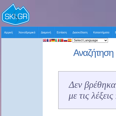
Αρχική
Χιονοδρομικά
Διαμονή
Εστίαση
Διασκέδαση
Καταστήματα
Αναζήτηση 
Δεν βρέθηκα
με τις λέξει