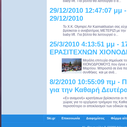
baby lift. Για βόλτα θα λειτουργεί ο α...
29/12/2010 12:47:07 μ
29/12/2010
Το Χ.Κ. Olympic Air Kaimaktsalan σας εύχ
βρίσκεται ο αναβατήρας ΜΕΤΕΡΙΖΙ με την
baby lift. Για βόλτα θα λειτουργεί ο...
25/3/2010 4:13:51 μμ 
ΕΡΑΣΙΤΕΧΝΩΝ ΧΙΟΝΟ
Μεγάλη επιτυχία σημείωσε
ΧΙΟΝΟΔΡΟΜΟΥΣ που έγινε στ
Μαρτίου. Μπροστά σε ένα πολ
συνθήκες και με ανά...
8/2/2010 10:55:09 πμ - 
για την Καθαρή Δευτέρ
«Εν αναμονή» κρατήσεων βρίσκονται οι πε
χώρας για το ερχόμενο τριήμερο της Καθα
περισσότερο οι αποκλεισμοί των οδικών α
Ski.gr
Επικοινωνία
Διαφημίσεις
Φόρμα αίτ