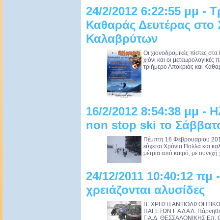
24/2/2012 6:22:55 μμ - 
Καθαράς Δευτέρας στο 
Καλαβρύτων
Οι χιονοδρομικές πίστες στ
χιόνι και οι μετεωρολογικές 
τριήμερο Αποκριάς και Καθαρ
16/2/2012 8:54:38 μμ - 
non stop ski το Σάββατ
Πέμπτη 16 Φεβρουαρίου 201
εύχεται Χρόνια Πολλά και κα
μέτρια από καιρό, με συνεχή 
24/12/2011 10:40:12 πμ 
χρειάζονται αλυσίδες
Β΄ ΧΡΗΣΗ ΑΝΤΙΟΛΙΣΘΗΤΙΚ
ΠΑΓΕΤΩΝ Γ Α Δ Α Λ. Πάρνηθα
Γ.Α.Δ. ΘΕΣΣΑΛΟΝΙΚΗΣ Επ. Ο.