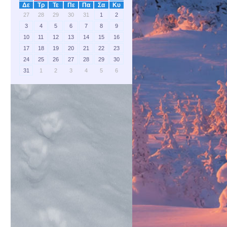
Δε
Τρ
Τε
Πε
Πα
Σα
Κυ
27
28
29
30
31
1
2
3
4
5
6
7
8
9
10
11
12
13
14
15
16
17
18
19
20
21
22
23
24
25
26
27
28
29
30
31
1
2
3
4
5
6