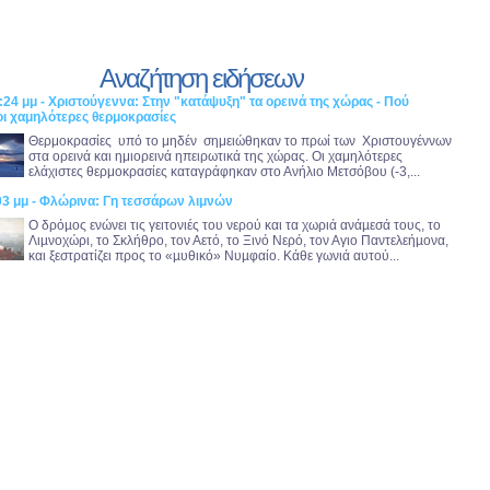
Αναζήτηση ειδήσεων
:24 μμ - Χριστούγεννα: Στην "κατάψυξη" τα ορεινά της χώρας - Πού
ι χαμηλότερες θερμοκρασίες
Θερμοκρασίες υπό το μηδέν σημειώθηκαν το πρωί των Χριστουγέννων
στα ορεινά και ημιορεινά ηπειρωτικά της χώρας. Οι χαμηλότερες
ελάχιστες θερμοκρασίες καταγράφηκαν στο Ανήλιο Μετσόβου (-3,...
:03 μμ - Φλώρινα: Γη τεσσάρων λιμνών
Ο δρόµος ενώνει τις γειτονιές του νερού και τα χωριά ανάµεσά τους, το
Λιµνοχώρι, το Σκλήθρο, τον Αετό, το Ξινό Νερό, τον Αγιο Παντελεήµονα,
και ξεστρατίζει προς το «µυθικό» Νυµφαίο. Κάθε γωνιά αυτού...