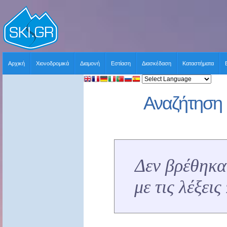
Αρχική
Χιονοδρομικά
Διαμονή
Εστίαση
Διασκέδαση
Καταστήματα
Αναζήτηση 
Δεν βρέθηκα
με τις λέξει