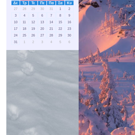
Δε
Τρ
Τε
Πε
Πα
Σα
Κυ
27
28
29
30
31
1
2
3
4
5
6
7
8
9
10
11
12
13
14
15
16
17
18
19
20
21
22
23
24
25
26
27
28
29
30
31
1
2
3
4
5
6