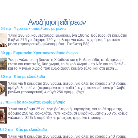
Αναζήτηση ειδήσεων
:04 πμ - Υγρό κέικ σοκολάτας με μέντα
Υλικά 280 γρ. κουβερτούρα, ψιλοκομμένη 180 γρ. βούτυρο, σε κομμάτια
8 αβγά 275 γρ. ζάχαρη 120 γρ. αλεύρι για όλες τις χρήσεις 1 ματσάκι
μέντα (προαιρετικά), ψιλοκομμένο Εκτέλεση Βάζ...
:30 μμ - Ευρυτανία: Χριστουγεννιάτικο όνειρο
?ύο µεγαλοπρεπή βουνά, η Χελιδόνα και η Καλιακούδα, στολισµένα µε
έλατα και καστανιές, δύο χωριά, το Μικρό Χωριό – το Νέο και το Παλιό –
και το Μεγάλο Χωριό που ευωδιάζουν καµένο ξύλο, και στη µέση ...
:30 πμ - Κέικ με ελαιόλαδο
Υλικά για 8 κομμάτια 250 γραμμ. αλεύρι, για όλες τις χρήσεις 240 γραμμ.
αμύγδαλο, σκόνη (περασμένο στο multi) 1 κ.γ. μπέικιν πάουντερ 1 λοβό
βανίλια (προαιρετικά) 4 αβγά 250 γραμμ. ζάχα...
:23 πμ - Κέικ σοκολάτας χωρίς ψήσιμο
Υλικά για φόρμα 25 εκ. λίγο βούτυρο ή μαργαρίνη, για το άλειμμα της
φόρμας 250 γρ. σοκολάτα, 70% κακάο, σε μικρά κομμάτια 250 γρ. κρέμα
γάλακτος, 35% λιπαρά ½ κ.γ. μπαχάρι, τριμμένο (προαιρ...
2:50 πμ - Κέικ με ελαιόλαδο
Υλικά για 8 κομμάτια 250 γραμμ. αλεύρι, για όλες τις χρήσεις 240 γραμμ.