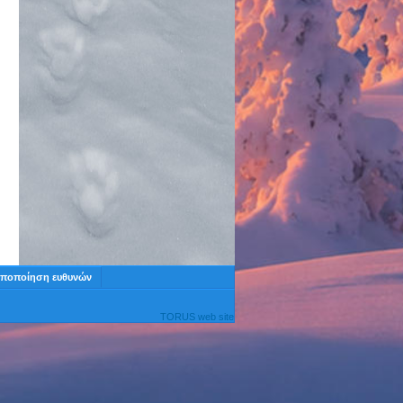
ποποίηση ευθυνών
TORUS web site