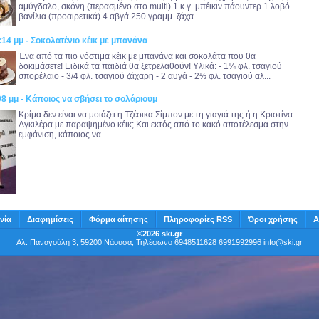
αμύγδαλο, σκόνη (περασμένο στο multi) 1 κ.γ. μπέικιν πάουντερ 1 λοβό
βανίλια (προαιρετικά) 4 αβγά 250 γραμμ. ζάχα...
:14 μμ - Σοκολατένιο κέικ με μπανάνα
Ένα από τα πιο νόστιμα κέικ με μπανάνα και σοκολάτα που θα
δοκιμάσετε! Ειδικά τα παιδιά θα ξετρελαθούν! Υλικά: - 1¼ φλ. τσαγιού
σπορέλαιο - 3/4 φλ. τσαγιού ζάχαρη - 2 αυγά - 2½ φλ. τσαγιού αλ...
08 μμ - Κάποιος να σβήσει το σολάριουμ
Κρίμα δεν είναι να μοιάζει η Τζέσικα Σίμπον με τη γιαγιά της ή η Κριστίνα
Αγκιλέρα με παραψημένο κέικ; Και εκτός από το κακό αποτέλεσμα στην
εμφάνιση, κάποιος να ...
νία
Διαφημίσεις
Φόρμα αίτησης
Πληροφορίες RSS
Όροι χρήσης
Α
©2026 ski.gr
Αλ. Παναγούλη 3, 59200 Νάουσα, Τηλέφωνο 6948511628 6991992996
info@ski.gr