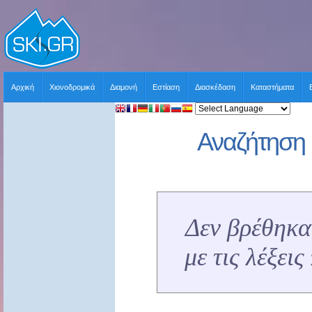
Αρχική
Χιονοδρομικά
Διαμονή
Εστίαση
Διασκέδαση
Καταστήματα
Αναζήτηση 
Δεν βρέθηκα
με τις λέξει