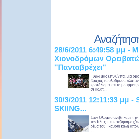
Αναζήτησ
28/6/2011 6:49:58 μμ - 
Χιονοδρόμων Ορειβατώ
''Πανταβρέχει''
Γύρω μας ξετυλίγεται μια ομ
βράχια, τα ολόδροσα πλατάν
κροτάλισμα και το μουρμουρ
σε κολπ...
30/3/2011 12:11:33 μμ
SKIING...
Στον Όλυμπο ανεβήκαμε την 
τον Κλιτς και κατεβήκαμε χθ
ρέμα του Γκαβού! καλή απόλα
...