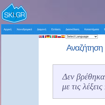
Αρχική
Χιονοδρομικά
Διαμονή
Εστίαση
Διασκέδαση
Καταστήματα
Αναζήτηση 
Δεν βρέθηκα
με τις λέξει