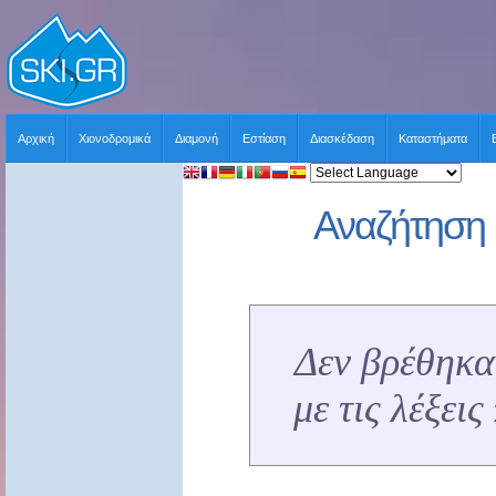
Αρχική
Χιονοδρομικά
Διαμονή
Εστίαση
Διασκέδαση
Καταστήματα
Αναζήτηση 
Δεν βρέθηκα
με τις λέξει