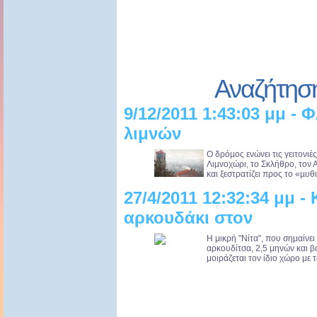
Αναζήτησ
9/12/2011 1:43:03 μμ -
λιμνών
Ο δρόµος ενώνει τις γειτονιέ
Λιµνοχώρι, το Σκλήθρο, τον Α
και ξεστρατίζει προς το «µυθ
27/4/2011 12:32:34 μμ -
αρκουδάκι στον
Η μικρή "Νίτα", που σημαίνει
αρκουδίτσα, 2,5 μηνών και β
μοιράζεται τον ίδιο χώρο με 