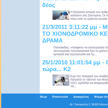
δέος
Η Καλλίστη ιστορία του ανθρ
απέναντι στη Σαντορίνη. Οι 
πίσω από τη γιγάντια αυλαία
21/3/2011 3:11:22 μμ 
ΤΟ ΧΙΟΝΟΔΡΟΜΙΚΟ Κ
ΔΡΑΜΑ
Γιαννακίδης: «Ανέφικτο να λειτουργήσει 
λειτουργήσει πολυδραστικά όλο το χρόν
εμπειρία και τεχνογνωσία και όχ...
25/1/2010 11:01:54 μμ -
τώρα... Κ2
Εχει στο παλμαρέ του αναβά
Λατρεύει το «βουνό των θεών
2011 σχεδιάζει να αναρριχη
-Κί...
Ski.gr
Επικοινωνία
Διαφημίσεις
Φόρμα αίτ
Αλ. Παναγούλη 3, 59200 Νάου