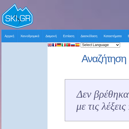
Αρχική
Χιονοδρομικά
Διαμονή
Εστίαση
Διασκέδαση
Καταστήματα
Αναζήτηση 
Δεν βρέθηκα
με τις λέξει