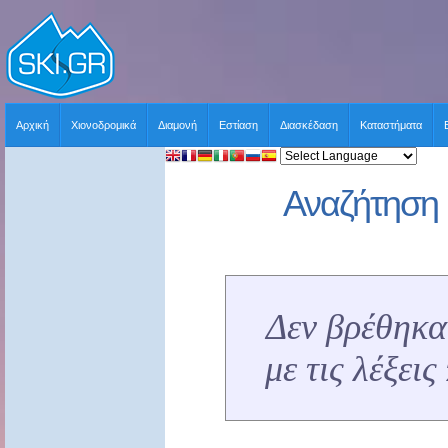
Αρχική
Χιονοδρομικά
Διαμονή
Εστίαση
Διασκέδαση
Καταστήματα
Αναζήτηση 
Δεν βρέθηκα
με τις λέξει