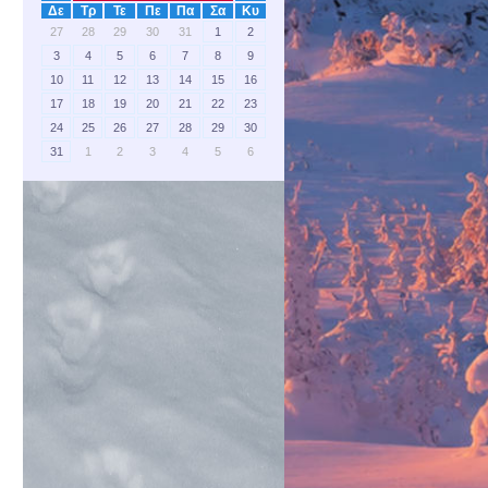
Δε
Τρ
Τε
Πε
Πα
Σα
Κυ
27
28
29
30
31
1
2
3
4
5
6
7
8
9
10
11
12
13
14
15
16
17
18
19
20
21
22
23
24
25
26
27
28
29
30
31
1
2
3
4
5
6