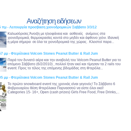
Αναζήτηση ειδήσεων
5 πμ - Λειτουργία προσβαση χιονοδρομικών Σαββατο 3/3/12
Καλωσόρισες Άνοιξη με ηλιοφάνεια και ασθενείς ανέμους στα
χιονοδρομικά, θερμοκρασίες κοντά στο μηδέν και άφθονο χιόνι. Ιδανική
η μέρα σήμερα σε όλα τα χιονοδρομικά της χώρας . Κλειστοί παρα...
57 μμ - Φτερόλακα Volcom Stones Peanut Butter & Rail Jum
Παρά τον δυνατό αέρα και την αναβολή του Volcom Peanut Butter για το
επόμενο Σάββατο (6/2/2010) , πολλοί ήταν εκεί και τίμησαν τα 2 rails του
event. Προς το τέλος της επόμενης βδομάδας στη Φτερόλα...
05 μμ - Φτερόλακα Volcom Stones Peanut Butter & Rail Jum
Το πρώτο snowboard event της χρονιάς είναι γεγονός! Tο Σάββατο 6
Φεβρουαρίου θέση Φτερόλακα Παρνασσού να είστε όλοι εκεί!
Categories 15- 16+, Open (cash prizes) Girls Free Food, Free Drinks,...