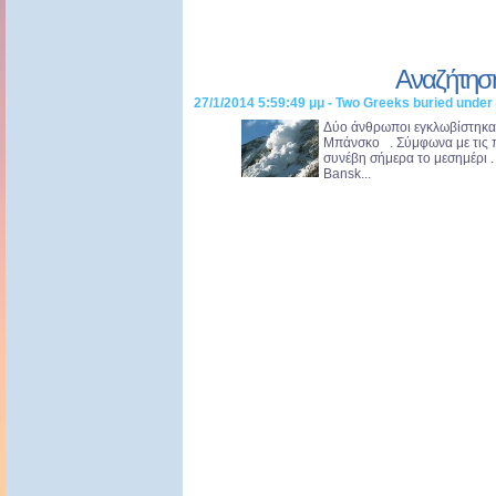
Αναζήτησ
27/1/2014 5:59:49 μμ - Two Greeks buried unde
Δύο άνθρωποι εγκλωβίστηκαν
Μπάνσκο . Σύμφωνα με τις π
συνέβη σήμερα το μεσημέρι 
Bansk...