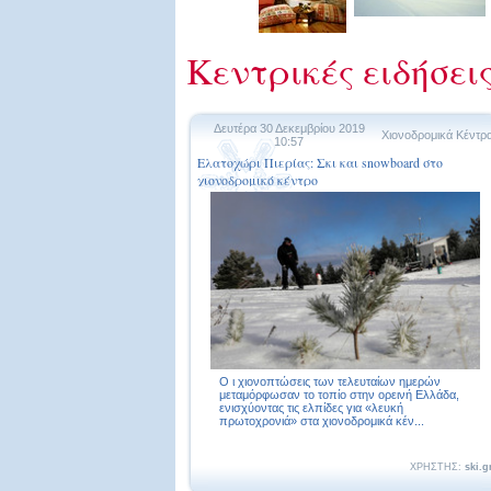
Κεντρικές ειδήσει
Δευτέρα 30 Δεκεμβρίου 2019
Χιονοδρομικά Κέντρ
10:57
Ελατοχώρι Πιερίας: Σκι και snowboard στο
χιονοδρομικό κέντρο
Ο ι χιονοπτώσεις των τελευταίων ημερών
μεταμόρφωσαν το τοπίο στην ορεινή Ελλάδα,
ενισχύοντας τις ελπίδες για «λευκή
πρωτοχρονιά» στα χιονοδρομικά κέν...
ΧΡΗΣΤΗΣ:
ski.g