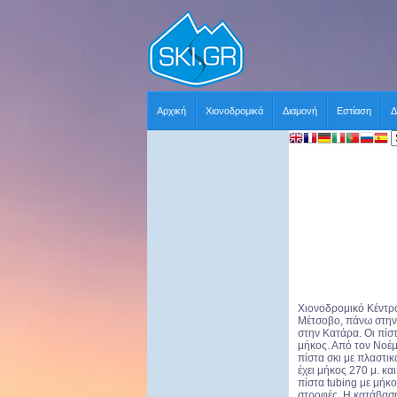
Αρχική
Χιονοδρομικά
Διαμονή
Εστίαση
Δ
Χιονοδρομικό Κέντ
Μέτσοβο, πάνω στην 
στην Κατάρα. Οι πίστ
μήκος. Από τον Νοέμ
πίστα σκι με πλαστι
έχει μήκος 270 μ. και
πίστα tubing με μήκ
στροφές. Η κατάβαση