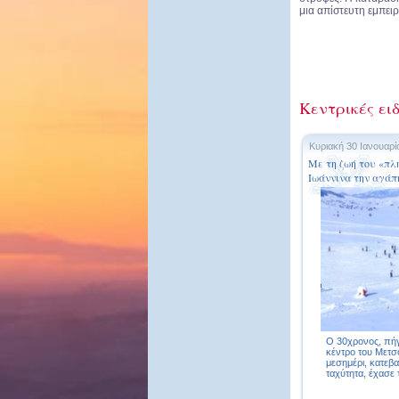
μια απίστευτη εμπειρ
Κεντρικές ει
Κυριακή 30 Ιανουαρί
Με τη ζωή του «πλ
Ιωάννινα την αγάπη
Ο 30χρονος, πήγ
κέντρο του Μετσό
μεσημέρι, κατεβα
ταχύτητα, έχασε τ