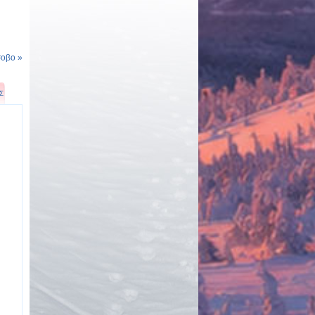
οβο »
Σ