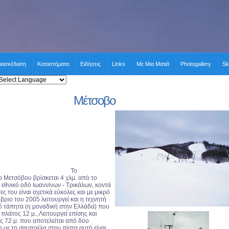
ιασκέδαση
Καταστήματα
Ειδήσεις
Links
Με Μια Ματιά
Photogallery
Sk
Μέτσοβο
Το
ρο
Μετσόβου
βρίσκεται 4 χλμ. από το
εθνικό οδό Ιωαννίνων - Τρικάλων, κοντά
ες του είναι σχετικά εύκολες και με μικρό
βριο του 2005 λειτουργεί και η τεχνητή
κό τάπητα (η μοναδική στην Ελλάδα) που
 πλάτος 12 μ., Λειτουργεί επίσης και
ος 72 μ. που αποτελείται από δύο
 με τη σαμπρέλα στην πίστα αυτή είναι