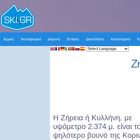
Αρχική
Χιονοδρομικά
Διαμονή
Εστίαση
Διασκέδαση
Καταστήματα
Ε
Ζ
Η Ζήρεια ή Κυλλήνη, με
υψόμετρο 2.374 μ. είναι τ
ψηλότερο βουνό της Κοριν