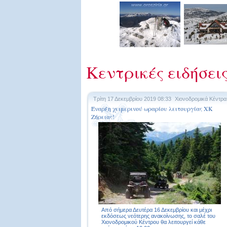
Κεντρικές ειδήσει
Τρίτη 17 Δεκεμβρίου 2019 08:33
Χιονοδρομικά Κέντρα
Έναρξη χειμερινού ωραρίου λειτουργίας ΧΚ
Ζήρειας!
Από σήμερα Δευτέρα 16 Δεκεμβρίου και μέχρι
εκδόσεως νεότερης ανακοίνωσης, το σαλέ του
Χιονοδρομικού Κέντρου θα λειτουργεί κάθε