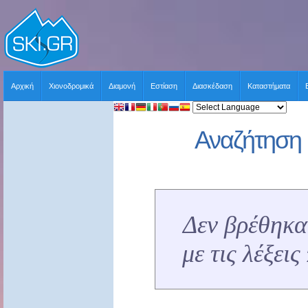
Αρχική
Χιονοδρομικά
Διαμονή
Εστίαση
Διασκέδαση
Καταστήματα
Αναζήτηση 
Δεν βρέθηκα
με τις λέξει