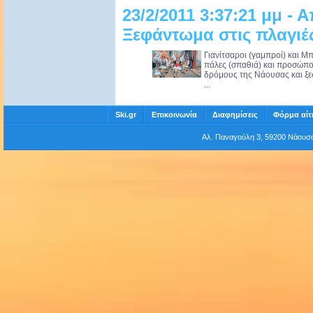
23/2/2011 3:37:21 μμ -
Ξεφάντωμα στις πλαγιέ
Γιανίτσαροι (γαμπροί) και Μπ
πάλες (σπαθιά) και προσώπο
δρόμους της Νάουσας και ξεσ
...
Ski.gr
Επικοινωνία
Διαφημίσεις
Φόρμα αίτ
Αλ. Παναγούλη 3, 59200 Νάου