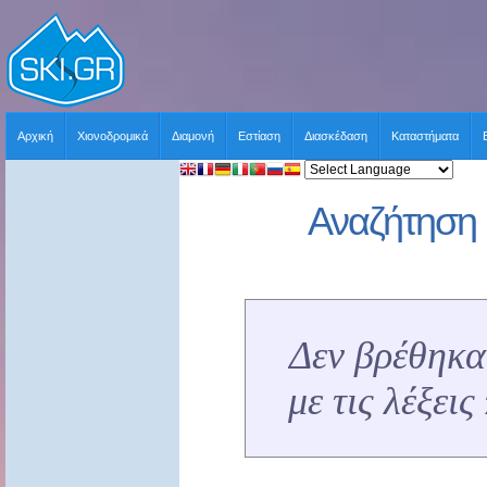
Αρχική
Χιονοδρομικά
Διαμονή
Εστίαση
Διασκέδαση
Καταστήματα
Αναζήτηση 
Δεν βρέθηκα
με τις λέξει