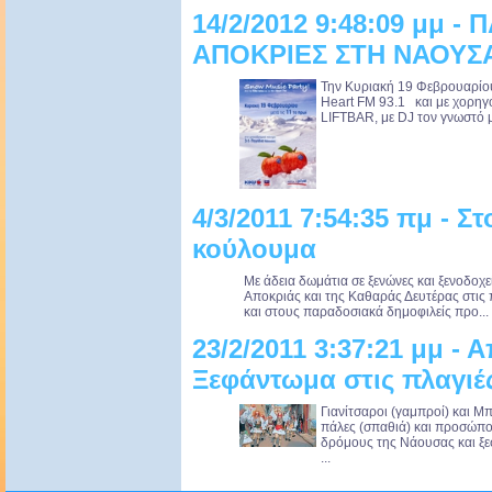
14/2/2012 9:48:09 μμ -
ΑΠΟΚΡΙΕΣ ΣΤΗ ΝΑΟΥΣ
Την Κυριακή 19 Φεβρουαρίου,
Heart FM 93.1 και με χορηγό
LIFTBAR, με DJ τον γνωστό 
4/3/2011 7:54:35 πμ - Σ
κούλουμα
Με άδεια δωμάτια σε ξενώνες και ξενοδοχεί
Αποκριάς και της Καθαράς Δευτέρας στις 
και στους παραδοσιακά δημοφιλείς προ...
23/2/2011 3:37:21 μμ -
Ξεφάντωμα στις πλαγιέ
Γιανίτσαροι (γαμπροί) και Μπ
πάλες (σπαθιά) και προσώπο
δρόμους της Νάουσας και ξεσ
...