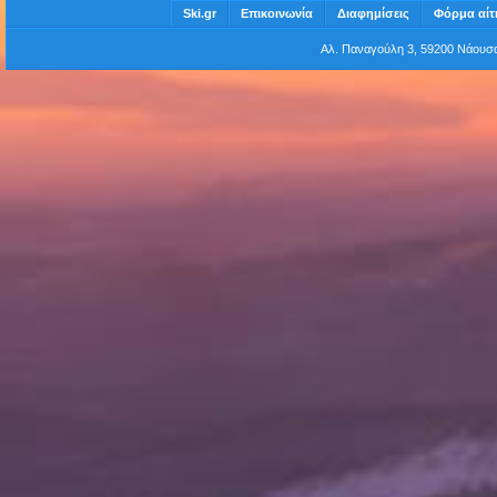
Ski.gr
Επικοινωνία
Διαφημίσεις
Φόρμα αίτ
Αλ. Παναγούλη 3, 59200 Νάου