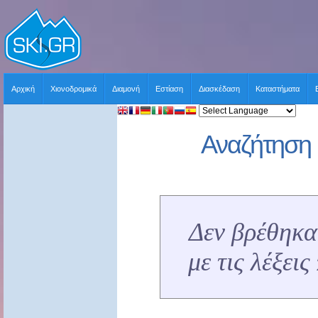
Αρχική
Χιονοδρομικά
Διαμονή
Εστίαση
Διασκέδαση
Καταστήματα
Αναζήτηση 
Δεν βρέθηκα
με τις λέξει