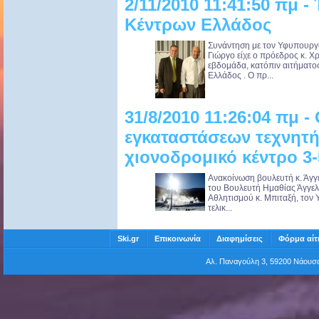
2/11/2010 11:41:50 πμ
Κέντρων Ελλάδος
Συνάντηση με τον Υφυπουργό
Γιώργο είχε ο πρόεδρος κ. 
εβδομάδα, κατόπιν αιτήματ
Ελλάδος . Ο πρ...
31/8/2010 11:26:04 πμ 
εγκαταστάσεων τεχνητή
χιονοδρομικό κέντρο 3
Ανακοίνωση βουλευτή κ. Άγγ
του Βουλευτή Ημαθίας Άγγελ
Αθλητισμού κ. Μπιταξή, τον 
τελικ...
Ski.gr
Επικοινωνία
Διαφημίσεις
Φόρμα αίτ
Αλ. Παναγούλη 3, 59200 Νάου