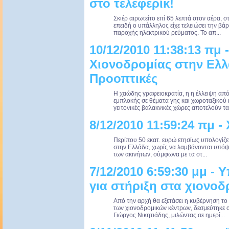
στο τελεφερίκ!
Σκιέρ αιρωτείτο επί 65 λεπτά στον αέρα, σ
επειδή ο υπάλληλος είχε τελειώσει την βάρ
παροχής ηλεκτρικού ρεύματος. Το απ...
10/12/2010 11:38:13 πμ
Χιονοδρομίας στην Ελλ
Προοπτικές
Η χαώδης γραφειοκρατία, η η έλλειψη απ
εμπλοκής σε θέματα γης και χωροταξικού 
γειτονικές βαλακνικές χώρες αποτελούν τα 
8/12/2010 11:59:24 πμ 
Περίπου 50 εκατ. ευρώ ετησίως υπολογίζε
στην Ελλάδα, χωρίς να λαμβάνονται υπόψη
των ακινήτων, σύμφωνα με τα στ...
7/12/2010 6:59:30 μμ - 
για στήριξη στα χιονοδ
Από την αρχή θα εξετάσει η κυβέρνηση το 
των χιονοδρομικών κέντρων, δεσμεύτηκε 
Γιώργος Νικητιάδης, μιλώντας σε ημερί...