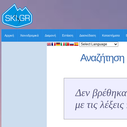
Αρχική
Χιονοδρομικά
Διαμονή
Εστίαση
Διασκέδαση
Καταστήματα
Αναζήτηση 
Δεν βρέθηκα
με τις λέξει