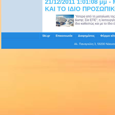
21/12/2011 1:01:08 μμ 
ΚΑΙ ΤΟ ΙΔΙΟ ΠΡΟΣΩΠΙΚΟ
Ύστερα από τη ματαίωση της
&amp; Σία ΕΠΕ", η λειτουργία
ίδιο καθεστώς και με το ίδιο
Ski.gr
Επικοινωνία
Διαφημίσεις
Φόρμα αίτ
Αλ. Παναγούλη 3, 59200 Νάου