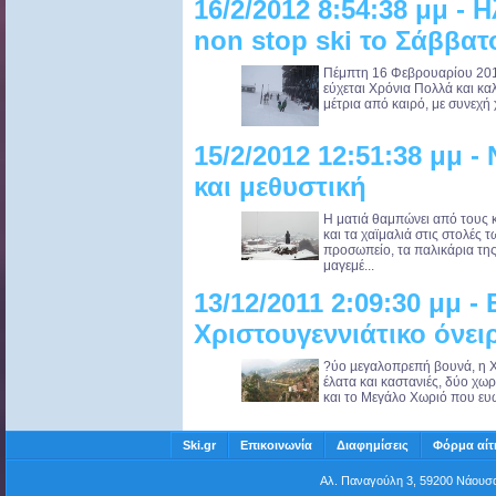
16/2/2012 8:54:38 μμ - 
non stop ski το Σάββατ
Πέμπτη 16 Φεβρουαρίου 201
εύχεται Χρόνια Πολλά και κα
μέτρια από καιρό, με συνεχή 
15/2/2012 12:51:38 μμ 
και μεθυστική
Η ματιά θαμπώνει από τους 
και τα χαϊμαλιά στις στολές 
προσωπείο, τα παλικάρια τη
μαγεμέ...
13/12/2011 2:09:30 μμ -
Χριστουγεννιάτικο όνει
?ύο µεγαλοπρεπή βουνά, η Χ
έλατα και καστανιές, δύο χωρ
και το Μεγάλο Χωριό που ευωδ
Ski.gr
Επικοινωνία
Διαφημίσεις
Φόρμα αίτ
Αλ. Παναγούλη 3, 59200 Νάου