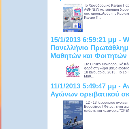
Το Χιονοδρομικό Κέντρο Παρ
ΑΘΗΝΩΝ ως επίσημοι διοργα
σας προσκαλούν την Κυριακή
Κέντρο Π...
15/1/2013 6:59:21 μμ -
Πανελλήνιο Πρωτάθλημ
Μαθητών και Φοιτητών 
Στο Εθνικό Χιονοδρομικό Κέ
φορά στη χώρα μας ο εορτασ
18 Ιανουαρίου 2013 . To 1o
Μαθ...
11/1/2013 5:49:47 μμ - 
Αγώνων ορειβατικού σκ
12 - 13 Ιανουαρίου ανοίγει 
Βασσιλίτσα ! Φέτος , είναι μ
υπάρχει και κατηγορία "OPEN"