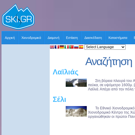
Αρχική
Χιονοδρομικά
Διαμονή
Εστίαση
Διασκέδαση
Καταστήματα
Αναζήτηση 
Λαϊλιάς
Στη βόρεια πλευρά του Aλ
πεύκα, σε υψόμετρο 1600μ. β
Λαϊλιά. Απέχει από την πόλη 
Σέλι
Το Εθνικό Χιονοδρομικό Κέ
Χιονοδρομικό Κέντρο της Χώ
οργανώθηκαν οι πρώτοι Πανελ