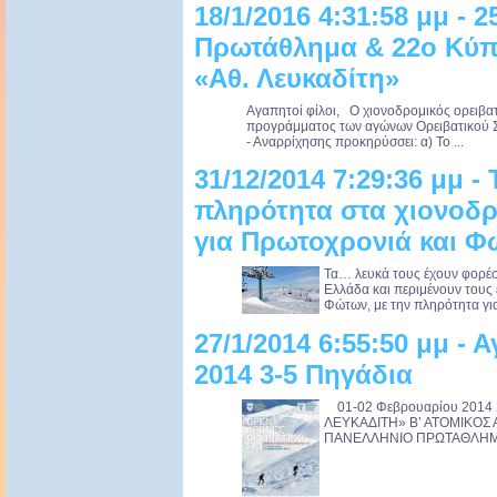
18/1/2016 4:31:58 μμ - 
Πρωτάθλημα & 22ο Κύπε
«Αθ. Λευκαδίτη»
Αγαπητοί φίλοι, Ο χιονοδρομικός ορειβα
προγράμματος των αγώνων Ορειβατικού Σ
- Αναρρίχησης προκηρύσσει: α) Το ...
31/12/2014 7:29:36 μμ -
πληρότητα στα χιονοδρ
για Πρωτοχρονιά και Φ
Τα… λευκά τους έχουν φορέσε
Ελλάδα και περιμένουν τους 
Φώτων, με την πληρότητα για 
27/1/2014 6:55:50 μμ - 
2014 3-5 Πηγάδια
01-02 Φεβρουαρίου 2014 
ΛΕΥΚΑΔΙΤΗ» Β’ ΑΤΟΜΙΚΟΣ
ΠΑΝΕΛΛΗΝΙΟ ΠΡΩΤΑΘΛΗΜΑ 