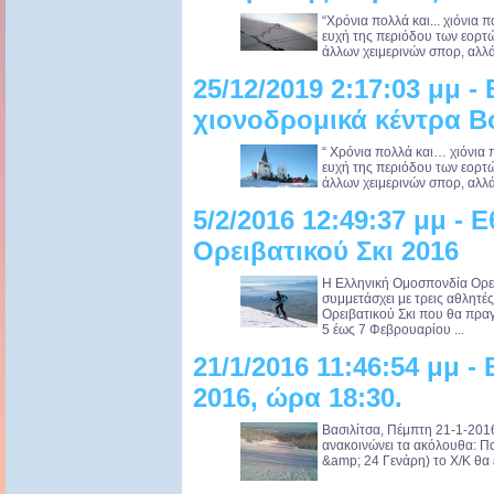
“Χρόνια πολλά και... χιόνια 
ευχή της περιόδου των εορτών.
άλλων χειμερινών σπορ, αλλά 
25/12/2019 2:17:03 μμ -
χιονοδρομικά κέντρα Β
“ Χρόνια πολλά και… χιόνια 
ευχή της περιόδου των εορτών.
άλλων χειμερινών σπορ, αλλά 
5/2/2016 12:49:37 μμ - 
Ορειβατικού Σκι 2016
Η Ελληνική Ομοσπονδία Ορε
συμμετάσχει με τρεις αθλητ
Ορειβατικού Σκι που θα πρα
5 έως 7 Φεβρουαρίου ...
21/1/2016 11:46:54 μμ -
2016, ώρα 18:30.
Βασιλίτσα, Πέμπτη 21-1-2016
ανακοινώνει τα ακόλουθα: Π
&amp; 24 Γενάρη) το Χ/Κ θα ε