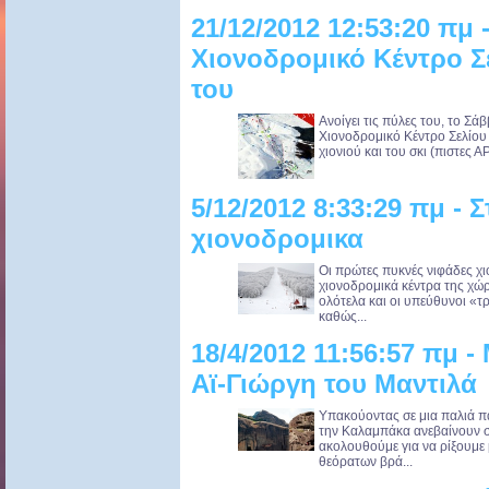
21/12/2012 12:53:20 πμ 
Χιονοδρομικό Κέντρο Σε
του
Ανοίγει τις πύλες του, το Σά
Χιονοδρομικό Κέντρο Σελίου 
χιονιού και του σκι (πιστες 
5/12/2012 8:33:29 πμ - Σ
χιονοδρομικα
Οι πρώτες πυκνές νιφάδες χι
χιονοδρομικά κέντρα της χώρ
ολότελα και οι υπεύθυνοι «τ
καθώς...
18/4/2012 11:56:57 πμ 
Αϊ-Γιώργη του Μαντιλά
Υπακούοντας σε μια παλιά π
την Καλαμπάκα ανεβαίνουν στ
ακολουθούμε για να ρίξουμε 
θεόρατων βρά...