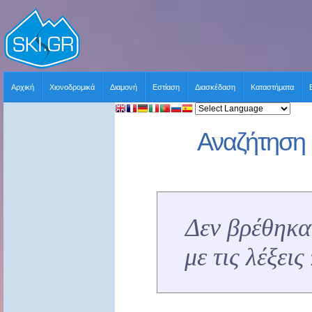
Αρχική
Χιονοδρομικά
Διαμονή
Εστίαση
Διασκέδαση
Καταστήματα
Αναζήτηση 
Δεν βρέθηκα
με τις λέξει