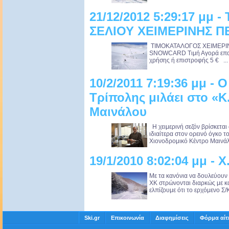
21/12/2012 5:29:17 μμ
ΣΕΛΙΟΥ ΧΕΙΜΕΡΙΝΗΣ ΠΕ
ΤΙΜΟΚΑΤΑΛΟΓΟΣ ΧΕΙΜΕΡΙ
SNOWCARD Τιμή Αγορά επαγ
χρήσης ή επιστροφής 5 € ...
10/2/2011 7:19:36 μμ -
Τρίπολης μιλάει στο «Κ.
Μαινάλου
Η χειμερινή σεζόν βρίσκεται 
ιδιαίτερα στον ορεινό όγκο 
Χιονοδρομικό Κέντρο Μαινάλο
19/1/2010 8:02:04 μμ - 
Με τα κανόνια να δουλεύουν 
ΧΚ στρώνονται διαρκώς με κα
ελπίζουμε ότι το ερχόμενο Σ/Κ
Ski.gr
Επικοινωνία
Διαφημίσεις
Φόρμα αίτ