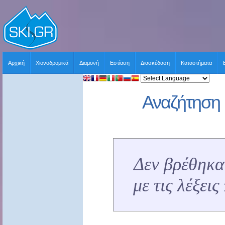
Αρχική
Χιονοδρομικά
Διαμονή
Εστίαση
Διασκέδαση
Καταστήματα
Αναζήτηση 
Δεν βρέθηκα
με τις λέξει