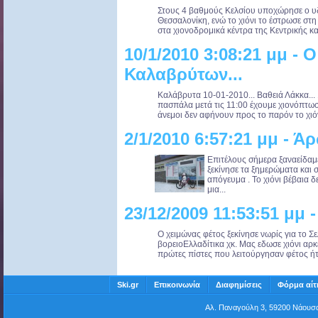
Στους 4 βαθμούς Κελσίου υποχώρησε ο υ
Θεσσαλονίκη, ενώ το χιόνι το έστρωσε στη
στα χιονοδρομικά κέντρα της Κεντρικής και
10/1/2010 3:08:21 μμ - 
Καλαβρύτων...
Καλάβρυτα 10-01-2010... Βαθειά Λάκκα...
πασπάλα μετά τις 11:00 έχουμε χιονόπτωσ
άνεμοι δεν αφήνουν προς το παρόν το χιόνι
2/1/2010 6:57:21 μμ - 
Επιτέλους σήμερα ξαναείδαμ
ξεκίνησε τα ξημερώματα και σ
απόγευμα . Το χιόνι βέβαια 
μια...
23/12/2009 11:53:51 μμ -
Ο χειμώνας φέτος ξεκίνησε νωρίς για το Σε
βορειοΕλλαδίτικα χκ. Μας εδωσε χιόνι αρκε
πρώτες πίστες που λειτούργησαν φέτος ήτ
Ski.gr
Επικοινωνία
Διαφημίσεις
Φόρμα αίτ
Αλ. Παναγούλη 3, 59200 Νάου