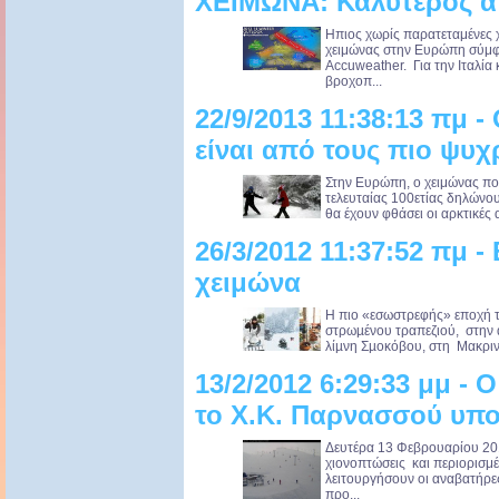
ΧΕΙΜΩΝΑ: Καλύτερος α
Ηπιος χωρίς παρατεταμένες χ
χειμώνας στην Ευρώπη σύμφω
Accuweather. Για την Ιταλία
βροχοπ...
22/9/2013 11:38:13 πμ -
είναι από τους πιο ψυχ
Στην Ευρώπη, ο χειμώνας που
τελευταίας 100ετίας δηλώνου
θα έχουν φθάσει οι αρκτικές α
26/3/2012 11:37:52 πμ -
χειμώνα
Η πιο «εσωστρεφής» εποχή 
στρωµένου τραπεζιού, στην 
λίµνη Σµοκόβου, στη Μακρινί
13/2/2012 6:29:33 μμ - 
το Χ.Κ. Παρνασσού υπο
Δευτέρα 13 Φεβρουαρίου 201
χιονοπτώσεις και περιορισμέ
λειτουργήσουν οι αναβατήρε
προ...