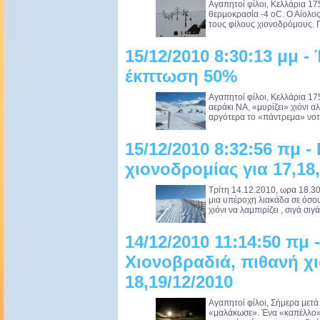
Αγαπητοί φίλοι, Κελλάρια 17
θερμοκρασία -4 oC. Ο Αίολος
τους φίλους χιονοδρόμους. Γί
15/12/2010 8:30:13 μμ -
έκπτωση 50%
Αγαπητοί φίλοι, Κελλάρια 17
αεράκι ΝΑ, «μυρίζει» χιόνι 
αργότερα το «πάντρεμα» νοτι
15/12/2010 8:32:56 πμ -
χιονοδρομίας για 17,18,
Τρίτη 14.12.2010, ωρα 18.30
μια υπέροχη λιακάδα σε όσου
χιόνι να λαμπιρίζει , σιγά σιγ
14/12/2010 11:14:50 πμ
Χιονοβραδιά, πιθανή χ
18,19/12/2010
Αγαπητοί φίλοι, Σήμερα μετά
«μαλάκωσε». Ένα «καπέλλο» 