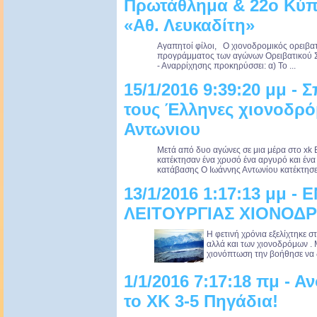
Πρωτάθλημα & 22ο Κύπε
«Αθ. Λευκαδίτη»
Αγαπητοί φίλοι, Ο χιονοδρομικός ορειβα
προγράμματος των αγώνων Ορειβατικού Σ
- Αναρρίχησης προκηρύσσει: α) Το ...
15/1/2016 9:39:20 μμ - 
τους Έλληνες χιονοδρό
Αντωνιου
Μετά από δυο αγώνες σε μια μέρα στο xk 
κατέκτησαν ένα χρυσό ένα αργυρό και ένα 
κατάβασης Ο Ιωάννης Αντωνίου κατέκτησε 
13/1/2016 1:17:13 μμ 
ΛΕΙΤΟΥΡΓΙΑΣ ΧΙΟΝΟΔΡ
Η φετινή χρόνια εξελίχτηκε 
αλλά και των χιονοδρόμων .
χιονόπτωση την βοήθησε να 
1/1/2016 7:17:18 πμ - Α
το ΧΚ 3-5 Πηγάδια!