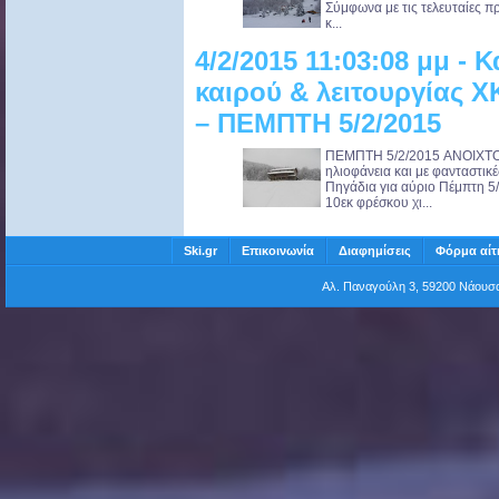
Σύμφωνα με τις τελευταίες 
κ...
4/2/2015 11:03:08 μμ -
καιρού & λειτουργίας 
– ΠΕΜΠΤΗ 5/2/2015
ΠΕΜΠΤΗ 5/2/2015 ANOIXTO 
ηλιοφάνεια και με φανταστικ
Πηγάδια για αύριο Πέμπτη 5
10εκ φρέσκου χι...
Ski.gr
Επικοινωνία
Διαφημίσεις
Φόρμα αίτ
Αλ. Παναγούλη 3, 59200 Νάου