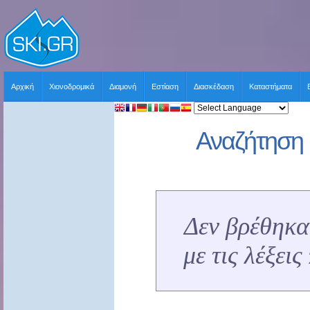
Αρχική
Χιονοδρομικά
Διαμονή
Εστίαση
Διασκέδαση
Καταστήματα
Αναζήτηση 
Δεν βρέθηκα
με τις λέξει