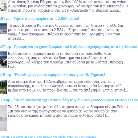
Από Φανή Χαρίση Πληρότητα σχεδόν 100% στα καταλύματα του Αγίου
Αθανασίου, μια ανάσα από το χιονοδρομικό κέντρο του Καϊμακτσαλάν. Η
περιοχή, που έχει χαρακτηριστεί ως η «Αράχωβα της Βόρειας Ελλά...
:51 μμ - Ζήστε την εμπειρία στα… 2.500 μέτρα!
Το όρος Βόρας ή Καϊμάκτσαλαν είναι το τρίτο υψηλότερο της Ελλάδας
με υψόμετρο που φτάνει τα 2.524 μ. Στην κορυφή του και πάνω στη
γραμμή των συνόρων, υπάρχει το εκκλησάκι του Προφήτη Ηλία που
αποτελε...
:27 πμ - Γραμμή για το χιονοδρομικό του Κοζούφ επιχειρηματίας από τη Νάουσα
Ενδιαφέρον επιχειρηματία από τη Νάουσα έχει εκδηλωθεί κατά
πληροφορίες μας το τελευταίο διάστημα για επενδύσεις στο
χιονοδρομικό κέντρο του Κοζούφ , στα σύνορα με τα Σκόπια , περιοχή
Γευ...
:15 πμ - Έναρξη χειμερινού ωραρίου λειτουργίας ΧΚ Ζήρειας!
Από σήμερα Δευτέρα 16 Δεκεμβρίου και μέχρι εκδόσεως νεότερης
ανακοίνωσης, το σαλέ του Χιονοδρομικού Κέντρου θα λειτουργεί κάθε
ημέρα από τις 10:00 το πρωί έως τις 17:00 το απόγευμα. Έτσι οι επισκέ...
:19 μμ - Στα 25 εκατοστά έχει φτάσει ήδη το χιόνι στο χιονοδρομικό κέντρο Σελίο
Στα 25 εκατοστά έχει φτάσει ήδη το χιόνι στο χιονοδρομικό κέντρο Σελίου
, με τον νεανία της φωτογραφίας να φτυαρίζει και να καθαρίζει σαν
έτοιμος από καιρό, μπροστά από το πάντα φιλόξενο σαλέ Π...
02 μμ - Κοντεύει το μισό μέτρο το χιόνι στα 3-5 Πηγάδια!