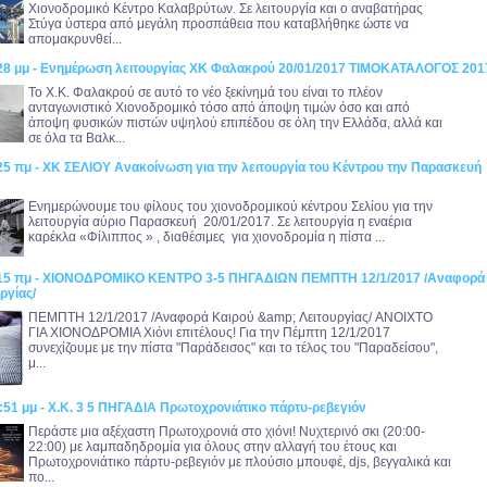
Χιονοδρομικό Κέντρο Καλαβρύτων. Σε λειτουργία και ο αναβατήρας
Στύγα ύστερα από μεγάλη προσπάθεια που καταβλήθηκε ώστε να
απομακρυνθεί...
:28 μμ - Ενημέρωση λειτουργίας ΧΚ Φαλακρού 20/01/2017 ΤΙΜΟΚΑΤΑΛΟΓΟΣ 201
Το Χ.Κ. Φαλακρού σε αυτό το νέο ξεκίνημά του είναι το πλέον
ανταγωνιστικό Χιονοδρομικό τόσο από άποψη τιμών όσο και από
άποψη φυσικών πιστών υψηλού επιπέδου σε όλη την Ελλάδα, αλλά και
σε όλα τα Βαλκ...
:25 πμ - ΧΚ ΣΕΛΙΟΥ Ανακοίνωση για την λειτουργία του Κέντρου την Παρασκευή
Ενημερώνουμε του φίλους του χιονοδρομικού κέντρου Σελίου για την
λειτουργία αύριο Παρασκευή 20/01/2017. Σε λειτουργία η εναέρια
καρέκλα «Φίλιππος » , διαθέσιμες για χιονοδρομία η πίστα ...
0:15 πμ - ΧΙΟΝΟΔΡΟΜΙΚΟ ΚΕΝΤΡΟ 3-5 ΠΗΓΑΔΙΩΝ ΠΕΜΠΤΗ 12/1/2017 /Αναφορά
ργίας/
ΠΕΜΠΤΗ 12/1/2017 /Αναφορά Καιρού &amp; Λειτουργίας/ ANOIXTO
ΓΙΑ ΧΙΟΝΟΔΡΟΜΙΑ Χιόνι επιτέλους! Για την Πέμπτη 12/1/2017
συνεχίζουμε με την πίστα "Παράδεισος" και το τέλος του "Παραδείσου",
μ...
:51 μμ - Χ.Κ. 3 5 ΠΗΓΑΔΙΑ Πρωτοχρονιάτικο πάρτυ-ρεβεγιόν
Περάστε μια αξέχαστη Πρωτοχρονιά στο χιόνι! Νυχτερινό σκι (20:00-
22:00) με λαμπαδηδρομία για όλους στην αλλαγή του έτους και
Πρωτοχρονιάτικο πάρτυ-ρεβεγιόν με πλούσιο μπουφέ, djs, βεγγαλικά και
πο...