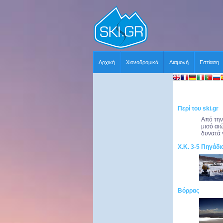
Αρχική
Χιονοδρομικά
Διαμονή
Εστίαση
Περί του ski.gr
Από την
μισό αι
δυνατά 
Χ.Κ. 3-5 Πηγάδι
Βόρρας