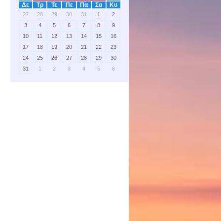
Δε
Τρ
Τε
Πε
Πα
Σα
Κυ
27
28
29
30
31
1
2
3
4
5
6
7
8
9
10
11
12
13
14
15
16
17
18
19
20
21
22
23
24
25
26
27
28
29
30
31
1
2
3
4
5
6