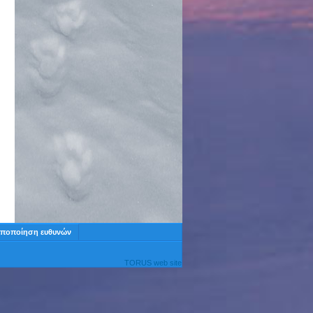
ποποίηση ευθυνών
TORUS web site