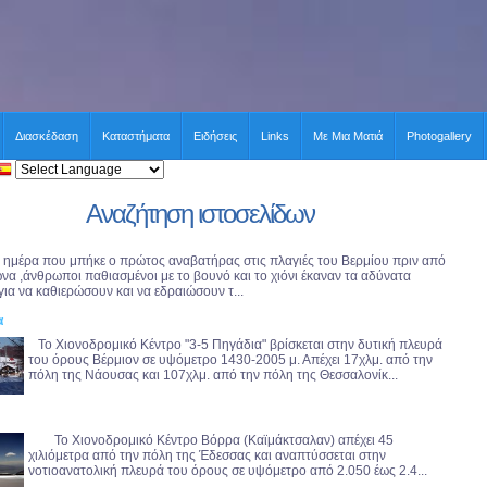
Διασκέδαση
Καταστήματα
Ειδήσεις
Links
Με Μια Ματιά
Photogallery
Αναζήτηση ιστοσελίδων
 ημέρα που μπήκε ο πρώτος αναβατήρας στις πλαγιές του Βερμίου πριν από
ώνα ,άνθρωποι παθιασμένοι με το βουνό και το χιόνι έκαναν τα αδύνατα
για να καθιερώσουν και να εδραιώσουν τ...
α
Το Χιονοδρομικό Κέντρο "3-5 Πηγάδια" βρίσκεται στην δυτική πλευρά
του όρους Βέρμιον σε υψόμετρο 1430-2005 μ. Απέχει 17χλμ. από την
πόλη της Νάουσας και 107χλμ. από την πόλη της Θεσσαλονίκ...
Το Χιονοδρομικό Κέντρο Βόρρα (Καϊμάκτσαλαν) απέχει 45
χιλιόμετρα από την πόλη της Έδεσσας και αναπτύσσεται στην
νοτιοανατολική πλευρά του όρους σε υψόμετρο από 2.050 έως 2.4...