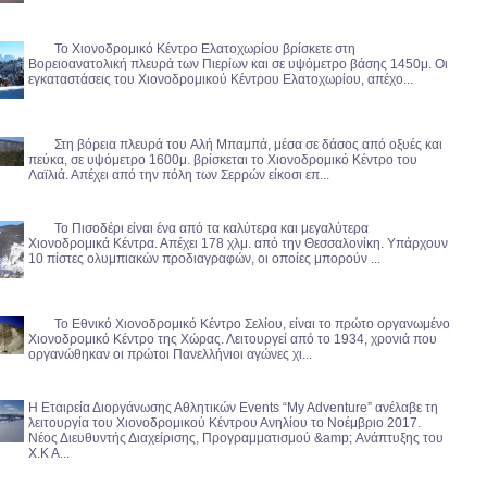
Το Χιονοδρομικό Κέντρο Ελατοχωρίου βρίσκετε στη
Βορειοανατολική πλευρά των Πιερίων και σε υψόμετρο βάσης 1450μ. Οι
εγκαταστάσεις του Χιονοδρομικού Κέντρου Ελατοχωρίου, απέχο...
Στη βόρεια πλευρά του Aλή Mπαμπά, μέσα σε δάσος από οξυές και
πεύκα, σε υψόμετρο 1600μ. βρίσκεται το Χιονοδρομικό Κέντρο του
Λαϊλιά. Απέχει από την πόλη των Σερρών είκοσι επ...
Το Πισοδέρι είναι ένα από τα καλύτερα και μεγαλύτερα
Χιονοδρομικά Κέντρα. Απέχει 178 χλμ. από την Θεσσαλονίκη. Υπάρχουν
10 πίστες ολυμπιακών προδιαγραφών, οι οποίες μπορούν ...
Το Εθνικό Χιονοδρομικό Κέντρο Σελίου, είναι το πρώτο οργανωμένο
Χιονοδρομικό Κέντρο της Χώρας. Λειτουργεί από το 1934, χρονιά που
οργανώθηκαν οι πρώτοι Πανελλήνιοι αγώνες χι...
Η Εταιρεία Διοργάνωσης Αθλητικών Events “My Adventure” ανέλαβε τη
λειτουργία του Χιονοδρομικού Κέντρου Ανηλίου το Νοέμβριο 2017.
Νέος Διευθυντής Διαχείρισης, Προγραμματισμού &amp; Ανάπτυξης του
Χ.Κ Α...