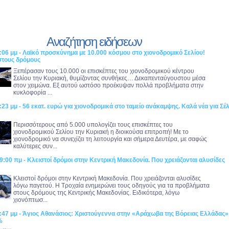
Αναζήτηση ειδήσεων
:06 μμ - Λαϊκό προσκύνημα με 10.000 κόσμου στο χιονοδρομικό Σελίου!
στους δρόμους
Ξεπέρασαν τους 10.000 οι επισκέπτες του χιονοδρομικού κέντρου
Σελίου την Κυριακή, θυμίζοντας συνθήκες… Δεκαπενταύγουστου μέσα
στον χειμώνα. Εξ αυτού ωστόσο προέκυψαν πολλά προβλήματα στην
κυκλοφορία ...
:23 μμ - 56 εκατ. ευρώ για χιονοδρομικά στο ταμείο ανάκαμψης. Καλά νέα για Σέλ
!
Περισσότερους από 5.000 υπολογίζει τους επισκέπτες του
χιονοδρομικού Σελίου την Κυριακή η διοικούσα επιτροπή! Με το
χιονοδρομικό να συνεχίζει τη λειτουργία και σήμερα Δευτέρα, με σαφώς
καλύτερες συν...
9:00 πμ - Κλειστοί δρόμοι στην Κεντρική Μακεδονία. Που χρειάζονται αλυσίδες
Κλειστοί δρόμοι στην Κεντρική Μακεδονία. Που χρειάζονται αλυσίδες
λόγω παγετού. Η Τροχαία ενημερώνει τους οδηγούς για τα προβλήματα
στους δρόμους της Κεντρικής Μακεδονίας. Ειδικότερα, λόγω
χιονόπτωσ...
:47 μμ - Άγιος Αθανάσιος: Χριστούγεννα στην «Αράχωβα της Βόρειας Ελλάδας» 
%