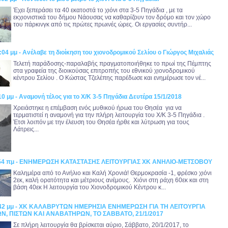
Έχει ξεπεράσει τα 40 εκατοστά το χιόνι στα 3-5 Πηγάδια , με τα
εκχιονιστικά του δήμου Νάουσας να καθαρίζουν τον δρόμο και τον χώρο
του πάρκινγκ από τις πρώτες πρωινές ώρες. Οι εργασίες συντήρ...
:04 μμ - Ανέλαβε τη διοίκηση του χιονοδρομικού Σελίου ο Γιώργος Μιχαλιάς
Τελετή παράδοσης-παραλαβής πραγματοποιήθηκε το πρωί της Πέμπτης
στα γραφεία της διοικούσας επιτροπής του εθνικού χιονοδρομικού
κέντρου Σελίου . Ο Κώστας Τζελέπης παρέδωσε και ενημέρωσε τον νέ...
10 μμ - Αναμονή τέλος για το Χ/Κ 3-5 Πηγάδια Δευτέρα 15/1/2018
Χρειάστηκε η επέμβαση ενός μυθικού ήρωα του Θησέα για να
τερματιστεί η αναμονή για την πλήρη λειτουργία του Χ/Κ 3-5 Πηγάδια .
Έτσι λοιπόν με την έλευση του Θησέα ήρθε και λύτρωση για τους
Λάτρεις...
6:54 πμ - ΕΝΗΜΕΡΩΣΗ ΚΑΤΑΣΤΑΣΗΣ ΛΕΙΤΟΥΡΓΙΑΣ ΧΚ ΑΝΗΛΙΟ-ΜΕΤΣΟΒΟΥ
Καλημέρα από το Ανήλιο και Καλή Χρονιά! Θερμοκρασία -1, φρέσκο χιόνι
2εκ, καλή ορατότητα και μέτριους ανέμους. Χιόνι στη ράχη 60εκ και στη
βάση 40εκ Η λειτουργία του Χιονοδρομικού Κέντρου κ...
8:42 μμ - ΧΚ ΚΑΛΑΒΡΥΤΩΝ ΗΜΕΡΗΣΙΑ ΕΝΗΜΕΡΩΣΗ ΓΙΑ ΤΗ ΛΕΙΤΟΥΡΓΙΑ
, ΠΙΣΤΩΝ ΚΑΙ ΑΝΑΒΑΤΗΡΩΝ, ΤΟ ΣΑΒΒΑΤΟ, 21/1/2017
Σε πλήρη λειτουργία θα βρίσκεται αύριο, Σάββατο, 20/1/2017, το