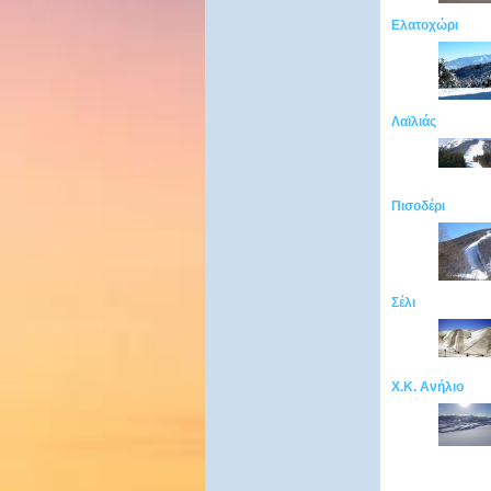
Ελατοχώρι
Λαϊλιάς
Πισοδέρι
Σέλι
Χ.Κ. Ανήλιο