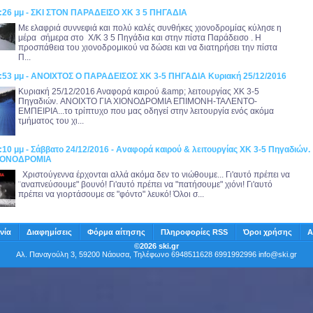
6:26 μμ - ΣΚΙ ΣΤΟΝ ΠΑΡΑΔΕΙΣΟ ΧΚ 3 5 ΠΗΓΑΔΙΑ
Με ελαφριά συννεφιά και πολύ καλές συνθήκες χιονοδρομίας κύλησε η
μέρα σήμερα στο Χ/Κ 3 5 Πηγάδια και στην πίστα Παράδεισο . Η
προσπάθεια του χιονοδρομικού να δώσει και να διατηρήσει την πίστα
Π...
4:53 μμ - ΑΝΟΙΧΤΟΣ Ο ΠΑΡΑΔΕΙΣΟΣ ΧΚ 3-5 ΠΗΓΑΔΙΑ Κυριακή 25/12/2016
Κυριακή 25/12/2016 Αναφορά καιρού &amp; λειτουργίας ΧΚ 3-5
Πηγαδιών. ANOIXTO ΓΙΑ ΧΙΟΝΟΔΡΟΜΙΑ ΕΠΙΜΟΝΗ-ΤΑΛΕΝΤΟ-
ΕΜΠΕΙΡΙΑ...το τρίπτυχο που μας οδηγεί στην λειτουργία ενός ακόμα
τμήματος του χι...
:10 μμ - Σάββατο 24/12/2016 - Αναφορά καιρού & λειτουργίας ΧΚ 3-5 Πηγαδιών.
ΧΙΟΝΟΔΡΟΜΙΑ
Χριστούγεννα έρχονται αλλά ακόμα δεν το νιώθουμε... Γι'αυτό πρέπει να
¨αναπνεύσουμε" βουνό! Γι'αυτό πρέπει να "πατήσουμε" χιόνι! Γι'αυτό
πρέπει να γιορτάσουμε σε "φόντο" λευκό! Όλοι σ...
νία
Διαφημίσεις
Φόρμα αίτησης
Πληροφορίες RSS
Όροι χρήσης
Α
©2026 ski.gr
Αλ. Παναγούλη 3, 59200 Νάουσα, Τηλέφωνο 6948511628 6991992996
info@ski.gr