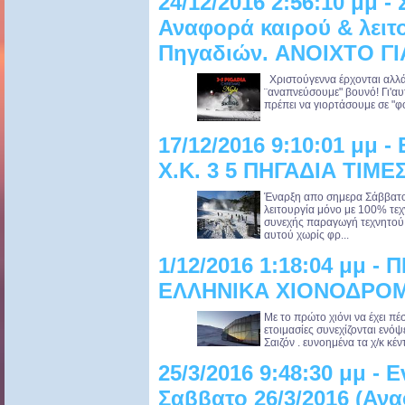
24/12/2016 2:56:10 μμ -
Αναφορά καιρού & λειτ
Πηγαδιών. ANOIXTO Γ
Χριστούγεννα έρχονται αλλά 
¨αναπνεύσουμε" βουνό! Γι'αυτ
πρέπει να γιορτάσουμε σε "φό
17/12/2016 9:10:01 μμ
Χ.Κ. 3 5 ΠΗΓΑΔΙΑ ΤΙΜΕ
Έναρξη απο σημερα Σάββατο 
λειτουργία μόνο με 100% τεχ
συνεχής παραγωγή τεχνητού 
αυτού χωρίς φρ...
1/12/2016 1:18:04 μμ -
ΕΛΛΗΝΙΚΑ ΧΙΟΝΟΔΡΟ
Με το πρώτο χιόνι να έχει πέ
ετοιμασίες συνεχίζονται ενόψ
Σαιζόν . ευνοημένα τα χ/κ κέ
25/3/2016 9:48:30 μμ -
Σαββατο 26/3/2016 (Αν