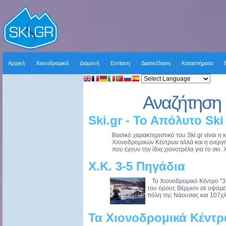
Αρχική
Χιονοδρομικά
Διαμονή
Εστίαση
Διασκέδαση
Καταστήματα
Αναζήτηση 
Ski.gr - Το Απόλυτο Ski
Βασικό χαρακτηριστικό του Ski.gr είναι 
Χιονοδρομικών Κέντρων αλλά και η ενερ
που έχουν την ίδια χιονοτρέλα για το σκι. 
Χ.Κ. 3-5 Πηγάδια
Το Χιονοδρομικό Κέντρο "3-
του όρους Βέρμιον σε υψόμε
πόλη της Νάουσας και 107χλμ
Τα Χιονοδρομικά Κέντρ