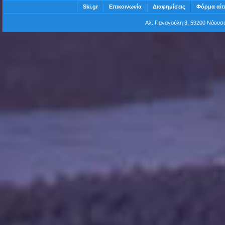
Ski.gr
Επικοινωνία
Διαφημίσεις
Φόρμα αίτ
Αλ. Παναγούλη 3, 59200 Νάου