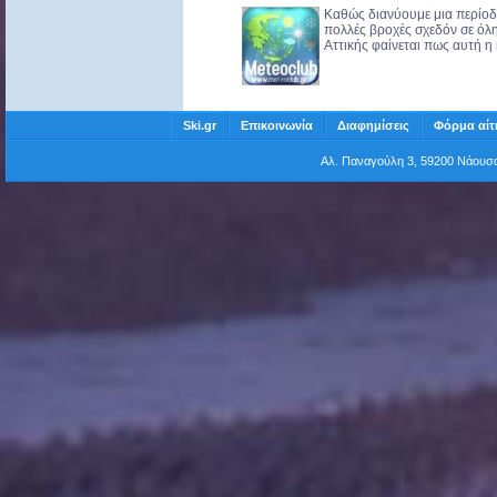
Καθώς διανύουμε μια περίοδ
πολλές βροχές σχεδόν σε όλ
Αττικής φαίνεται πως αυτή η 
Ski.gr
Επικοινωνία
Διαφημίσεις
Φόρμα αίτ
Αλ. Παναγούλη 3, 59200 Νάου