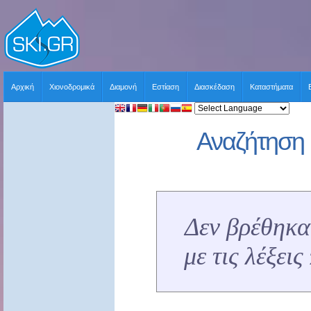
Αρχική
Χιονοδρομικά
Διαμονή
Εστίαση
Διασκέδαση
Καταστήματα
Αναζήτηση 
Δεν βρέθηκα
με τις λέξει