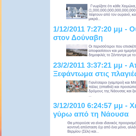
Γνωρίζατε ότι κάθε Χειμώνα,
(1,000,000,000,000,000,000
πέφτουν από τον ουρανό, και
μικρά...
1/12/2011 7:27:20 μμ -
στον Δούναβη
Οι περισσότεροι που επισκέ
αποφασίσουν και μια ημερήσ
δημοφιλές το Σέντεντρε με το
23/2/2011 3:37:21 μμ -
Ξεφάντωμα στις πλαγιέ
Γιανίτσαροι (γαμπροί) και Μπ
πάλες (σπαθιά) και προσώπο
δρόμους της Νάουσας και ξεσ
...
3/12/2010 6:24:57 μμ - 
γύρω από τη Νάουσα
Θα μπορούσε να είναι ιδανικός προορισμός
κοντινή απόσταση όχι από ένα μόνο, αλλά
Βερμίου (Σέλι) και...