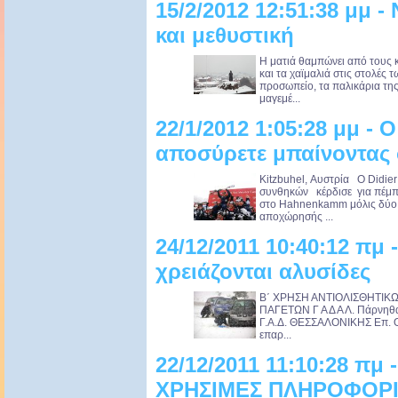
15/2/2012 12:51:38 μμ 
και μεθυστική
Η ματιά θαμπώνει από τους 
και τα χαϊμαλιά στις στολές 
προσωπείο, τα παλικάρια τη
μαγεμέ...
22/1/2012 1:05:28 μμ - 
αποσύρετε μπαίνοντας 
Kitzbuhel, Αυστρία Ο Didi
συνθηκών κέρδισε για πέμπ
στο Hahnenkamm μόλις δύο η
αποχώρησής ...
24/12/2011 10:40:12 πμ 
χρειάζονται αλυσίδες
Β΄ ΧΡΗΣΗ ΑΝΤΙΟΛΙΣΘΗΤΙΚ
ΠΑΓΕΤΩΝ Γ Α Δ Α Λ. Πάρνηθα
Γ.Α.Δ. ΘΕΣΣΑΛΟΝΙΚΗΣ Επ. Ο.
επαρ...
22/12/2011 11:10:28 πμ
ΧΡΗΣΙΜΕΣ ΠΛΗΡΟΦΟΡ