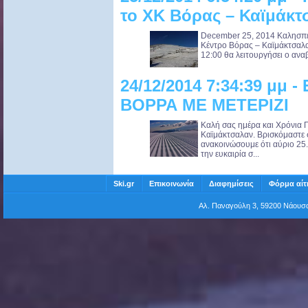
το ΧΚ Βόρας – Καϊμάκτ
December 25, 2014 Καλησπέ
Κέντρο Βόρας – Καϊμάκτσαλα
12:00 θα λειτουργήσει ο αναβ
24/12/2014 7:34:39 μμ 
ΒΟΡΡΑ ΜΕ ΜΕΤΕΡΙΖΙ
Καλή σας ημέρα και Χρόνια 
Καϊμάκτσαλαν. Βρισκόμαστε 
ανακοινώσουμε ότι αύριο 25
την ευκαιρία σ...
Ski.gr
Επικοινωνία
Διαφημίσεις
Φόρμα αίτ
Αλ. Παναγούλη 3, 59200 Νάου