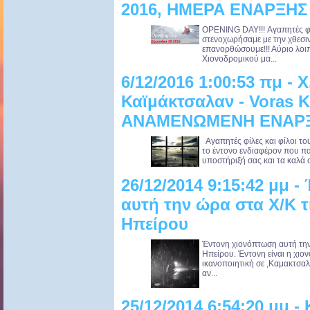
2016, ΗΜΕΡΑ ΕΝΑΡΞΗΣ 
OPENING DAY!!! Αγαπητές φίλ
στενοχωρήσαμε με την χθεσι
επανορθώσουμε!!! Αύριο λο
Χιονοδρομικού μα...
6/12/2016 1:00:53 πμ - 
Καϊμάκτσαλαν - Voras K
ΑΝΑΜΕΝΩΜΕΝΗ ΕΝΑΡΞ
Αγαπητές φίλες και φίλοι το
το έντονο ενδιαφέρον που πα
υποστήριξή σας και τα καλά σ
26/12/2014 9:15:42 μμ 
αυτή την ώρα στα Χ/Κ τ
Hπείρου
Έντονη χιονόπτωση αυτή την
Hπείρου. Έντονη είναι η χιο
ικανοποιητική σε ,Καμακτσα
αν...
25/12/2014 6:54:20 μμ 