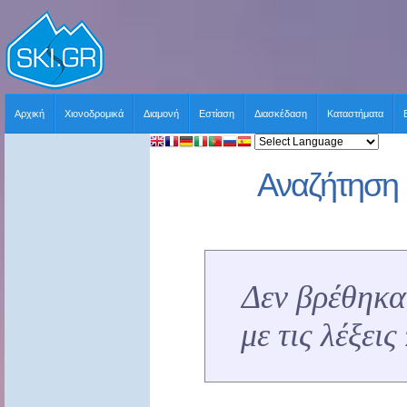
Αρχική
Χιονοδρομικά
Διαμονή
Εστίαση
Διασκέδαση
Καταστήματα
Αναζήτηση 
Δεν βρέθηκα
με τις λέξει