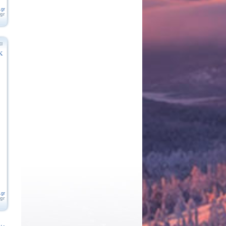
.gr
.gr
α
Κ
.gr
.gr