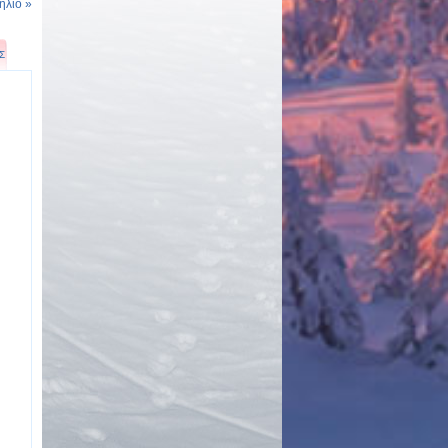
ήλιο »
Σ