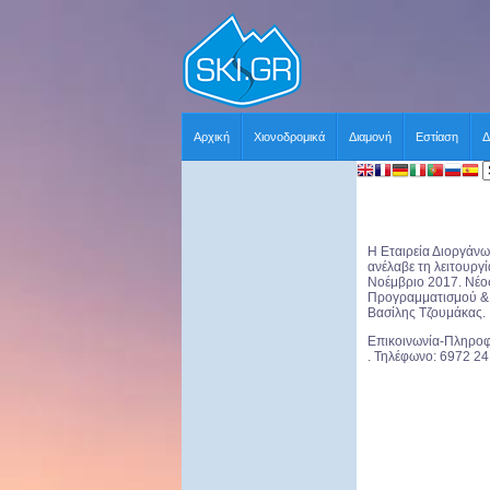
Αρχική
Χιονοδρομικά
Διαμονή
Εστίαση
Δ
Η Εταιρεία Διοργάνω
ανέλαβε τη λειτουργ
Νοέμβριο 2017. Νέος
Προγραμματισμού & Α
Βασίλης Τζουμάκας.
Επικοινωνία-Πληροφ
. Τηλέφωνο: 6972 24