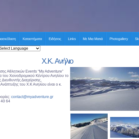
ιασκέδαση
Καταστήματα
Ειδήσεις
Links
Με Μια Ματιά
Photogallery
Sk
Χ.Κ. Ανήλιο
σης Αθλητικών Events “My Adventure”
ία του Χιονοδρομικού Κέντρου Ανηλίου το
 Διευθυντής Διαχείρισης,
νάπτυξης του Χ.Κ Ανηλίου είναι ο κ.
ορίες:
contact@myadventure.gr
 40 64