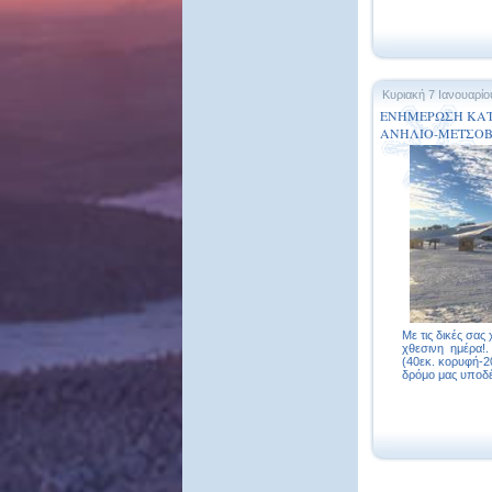
Κυριακή 7 Ιανουαρίο
ΕΝΗΜΕΡΩΣΗ ΚΑΤ
ΑΝΗΛΙΟ-ΜΕΤΣΟΒΟ
Με τις δικές σας
χθεσινη ημέρα!.
(40εκ. κορυφή-2
δρόμο μας υποδέχ