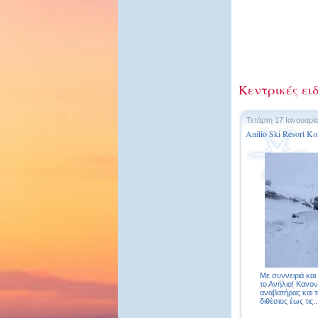
Κεντρικές ειδ
Τετάρτη 17 Ιανουαρί
Anilio Ski Resort 
Με συννεφιά και
το Ανήλιο! Κανον
αναβατήρας και τ
διθέσιος έως τις..