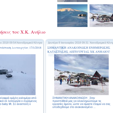
ήσεις του Χ.Κ. Ανήλιο
ου 2018 09:54
Χιονοδρομικά Κέντρα
Δευτέρα 8 Ιανουαρίου 2018 09:31
Χιονοδρομικά Κέντ
Κατάσταση λειτουργίας 17/1/2018
ΣΗΜΑΝΤΙΚΗ ΑΝΑΚΟΙΝΩΣΗ ΕΝΗΜΕΡΩΣΗΣ
ΚΑΤΑΣΤΑΣΗΣ ΛΕΙΤΟΥΡΓΙΑΣ ΧΚ ΑΝΗΛΙΟΥ
ΜΕΤΣΟΒΟΥ
 ελαφρά ομίχλη καλημέρα από
ΣΗΜΑΝΤΙΚΗ ΑΝΑΚΟΙΝΩΣΗ Στην
ικά σε λειτουργία ο συρόμενος
προσπάθειά μας να ολοκληρώσουμε τις
ο baby lift. Σε αναστολή ο
εργασίες άμεσα, ώστε να είμαστε έτοιμοι να σας
.
υποδεχθούμε στο ανακαινισμένο ...