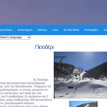
ιασκέδαση
Καταστήματα
Ειδήσεις
Links
Με Μια Ματιά
Photogallery
Sk
Πισοδέρι
Το Πισοδέρι
λύτερα και μεγαλύτερα Χιονοδρομικά
χλμ. από την Θεσσαλονίκη. Υπάρχουν 10
προδιαγραφών, οι οποίες μπορούν να
ις κατηγορίες των σκιέρ και των
και 5 αναβατήρες (3 συρόμενοι και 2
 επίσης χώρο στάθμευσης 500 αυτοκινήτων.
 του χιονοδρομικού κέντρου
γονός ότι βρίσκεται πάνω στον εθνικό