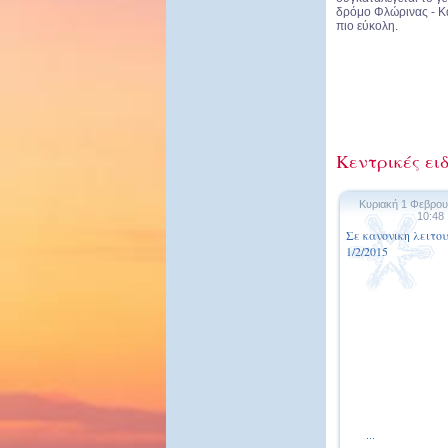
δρόμο Φλώρινας - Κα
πιο εύκολη.
Κεντρικές ειδ
Κυριακή 1 Φεβρου
10:48
Σε κανονικη λειτο
1/2/2015
...