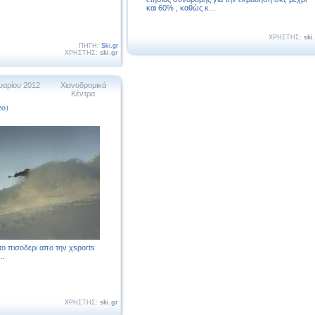
και 60% , καθώς κ...
ΧΡΗΣΤΗΣ:
ski
ΠΗΓΗ:
Ski.gr
ΧΡΗΣΤΗΣ:
ski.gr
υαρίου 2012
Χιονοδρομικά
Κέντρα
o)
ο πισοδερι απο την χsports
..
ΧΡΗΣΤΗΣ:
ski.gr