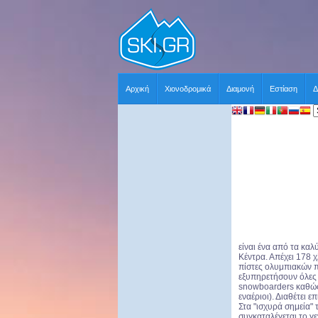
Αρχική
Χιονοδρομικά
Διαμονή
Εστίαση
Δ
είναι ένα από τα κα
Κέντρα. Απέχει 178 
πίστες ολυμπιακών 
εξυπηρετήσουν όλες τ
snowboarders καθώς 
εναέριοι). Διαθέτει
Στα "ισχυρά σημεία"
συγκαταλέγεται το γε