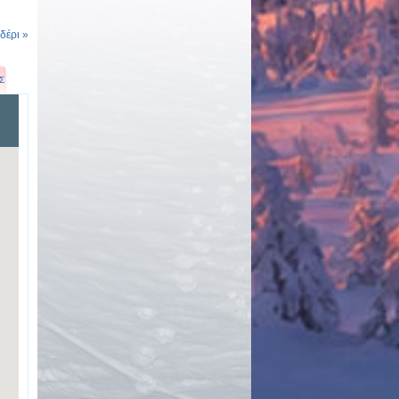
έρι »
Σ