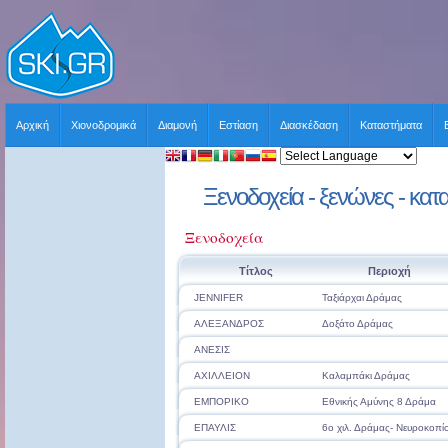
Αρχική
Χιονοδρομικά
Διαμονή
Εστίαση
Διασκέδαση
Καταστήματα
Ξενοδοχεία - ξενώνες - κατ
Ξενοδοχεία
Τίτλος
Περιοχή
JENNIFER
Ταξιάρχαι Δράμας
ΑΛΕΞΑΝΔΡΟΣ
Δοξάτο Δράμας
ΑΝΕΣΙΣ
ΑΧΙΛΛΕΙΟΝ
Καλαμπάκι Δράμας
ΕΜΠΟΡΙΚΟ
Εθνικής Αμύνης 8 Δράμα
ΕΠΑΥΛΙΣ
6ο χιλ. Δράμας- Νευροκοπί