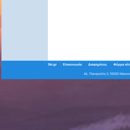
Ski.gr
Επικοινωνία
Διαφημίσεις
Φόρμα αίτ
Αλ. Παναγούλη 3, 59200 Νάου