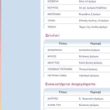
ΕΣΠΕΡΙΑ
Βίτσι 14 Δράμα
ΚΟΥΡΟΣ
3ο χιλ. Δράμας-Καβάλας
ΜΑΡΙΑΝΝΑ
Βοραζάνη 3 Δράμα
ΞΕΝΙΑ
Εθνικής Αμύνης 10 Δράμα
ΤΑΣΚΟ
Τέρμα 1ης Ιουλίου Δράμα
Ξενώνες
Τίτλος
Περιοχή
ΔΕΝΔΡΑΚΙΑ
Δενδράκια Δράμας
ΜΥΛΟΣ
Βώλακας Δράμας
ΝΕΟΤΤΟΣ
Καλή Βρύση Δράμας
ΞΕΝΩΝΑΣ ΠΟΤΑΜΩΝ
Ποταμοί Δράμας
ΠΕΤΡΙΝΗ ΓΩΝΙΑ
Λιβαδερό Δράμας
Ενοικιαζόμενα διαμερίσματα
Τίτλος
Περιοχή
ΑΚΡΙΤΑΣ
Κ. Νευροκόπι Δράμας
ΑΛΩΝΙ ΤΟΥ
Βώλακας Δράμας