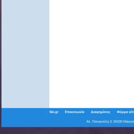
Ski.gr
Επικοινωνία
Διαφημίσεις
Φόρμα αίτ
Αλ. Παναγούλη 3, 59200 Νάου