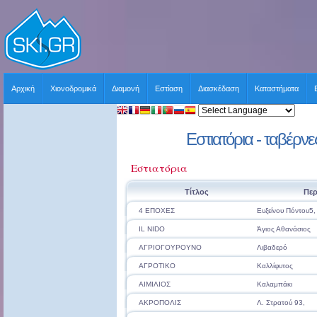
Αρχική
Χιονοδρομικά
Διαμονή
Εστίαση
Διασκέδαση
Καταστήματα
Εστιατόρια - ταβέρνε
Εστιατόρια
Τίτλος
Περ
4 ΕΠΟΧΕΣ
Ευξείνου Πόντου5,
IL NIDO
Άγιος Αθανάσιος
ΑΓΡΙΟΓΟΥΡΟΥΝΟ
Λιβαδερό
ΑΓΡΟΤΙΚΟ
Καλλίφυτος
ΑΙΜΙΛΙΟΣ
Καλαμπάκι
ΑΚΡΟΠΟΛΙΣ
Λ. Στρατού 93,