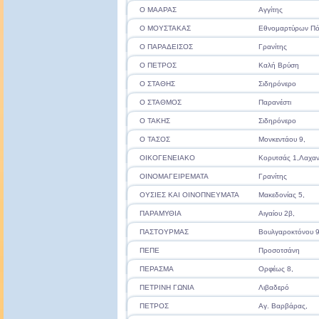
Ο ΜΑΑΡΑΣ
Αγγίτης
Ο ΜΟΥΣΤΑΚΑΣ
Εθνομαρτύρων Πό
Ο ΠΑΡΑΔΕΙΣΟΣ
Γρανίτης
Ο ΠΕΤΡΟΣ
Καλή Βρύση
Ο ΣΤΑΘΗΣ
Σιδηρόνερο
Ο ΣΤΑΘΜΟΣ
Παρανέστι
Ο ΤΑΚΗΣ
Σιδηρόνερο
Ο ΤΑΣΟΣ
Μονκεντάου 9,
ΟΙΚΟΓΕΝΕΙΑΚΟ
Κορυτσάς 1,Λαχαν
ΟΙΝΟΜΑΓΕΙΡΕΜΑΤΑ
Γρανίτης
ΟΥΣΙΕΣ ΚΑΙ ΟΙΝΟΠΝΕΥΜΑΤΑ
Μακεδονίας 5,
ΠΑΡΑΜΥΘΙΑ
Αιγαίου 2β,
ΠΑΣΤΟΥΡΜΑΣ
Βουλγαροκτόνου 9
ΠΕΠΕ
Προσοτσάνη
ΠΕΡΑΣΜΑ
Ορφέως 8,
ΠΕΤΡΙΝΗ ΓΩΝΙΑ
Λιβαδερό
ΠΕΤΡΟΣ
Αγ. Βαρβάρας,