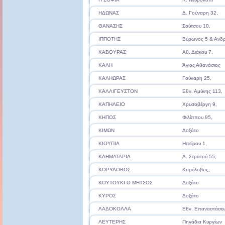
ΗΔΩΝΑΣ
Δ. Γούναρη 32,
ΘΑΝΑΣΗΣ
Σούτσου 10,
ΙΠΠΟΤΗΣ
Βύρωνος 5 & Ανδ
ΚΑΒΟΥΡΑΣ
Αθ. Διάκου 7,
ΚΑΛΗ
Άγιος Αθανάσιος
ΚΑΛΗΩΡΑΣ
Γούναρη 25,
ΚΑΛΛΙΓΕΥΣΤΟΝ
Εθν. Αμύνης 113,
ΚΑΠΗΛΕΙΟ
Χρυσοβέργη 9,
ΚΗΠΟΣ
Φιλίππου 95,
ΚΙΜΩΝ
Δοξάτο
ΚΙΟΥΠΙΑ
Ηπείρου 1,
ΚΛΗΜΑΤΑΡΙΑ
Λ. Στρατού 55,
ΚΟΡΥΛΟΒΟΣ
Κορύλοβος,
ΚΟΥΤΟΥΚΙ Ο ΜΗΤΣΟΣ
Δοξάτο
ΚΥΡΟΣ
Δοξάτο
ΛΑΔΟΚΟΛΛΑ
Εθν. Επαναστάσεω
ΛΕΥΤΕΡΗΣ
Πηγάδια Κυργίων