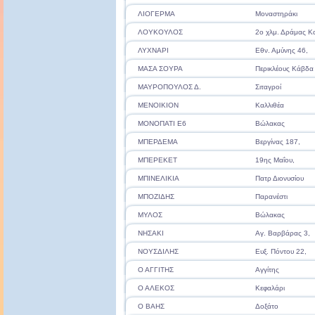
ΛΙΟΓΕΡΜΑ
Μοναστηράκι
ΛΟΥΚΟΥΛΟΣ
2ο χλμ. Δράμας Κ
ΛΥΧΝΑΡΙ
Εθν. Αμύνης 46,
ΜΑΣΑ ΣΟΥΡΑ
Περικλέους Κάβδα
ΜΑΥΡΟΠΟΥΛΟΣ Δ.
Σιταγροί
ΜΕΝΟΙΚΙΟΝ
Καλλιθέα
ΜΟΝΟΠΑΤΙ Ε6
Βώλακας
ΜΠΕΡΔΕΜΑ
Βεργίνας 187,
ΜΠΕΡΕΚΕΤ
19ης Μαΐου,
ΜΠΙΝΕΛΙΚΙΑ
Πατρ Διονυσίου
ΜΠΟΖΙΔΗΣ
Παρανέστι
ΜΥΛΟΣ
Βώλακας
ΝΗΣΑΚΙ
Αγ. Βαρβάρας 3,
ΝΟΥΣΔΙΛΗΣ
Ευξ. Πόντου 22,
Ο ΑΓΓΙΤΗΣ
Αγγίτης
Ο ΑΛΕΚΟΣ
Κεφαλάρι
Ο ΒΑΗΣ
Δοξάτο