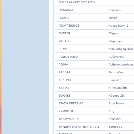
ΠΗΓΕΣ ΔΗΜΟΥ ΔΟΞΑΤΟΥ
ΠΛΑΤΑΝΙΑ
Κεφαλάρι
ΠΟΛΗΣ
Οχυρό
ΠΟΛΥΤΕΚΝΟΣ
Χρυσοβέργη 1,
ΠΥΡΓΟΙ
Πύργοι
ΡΑΒΑΙΣΙ
Πετρούσα
ΡΕΜΑ
πίσω από τη Βίλα
ΡΟΔΟΣΤΑΜΟ
Αμύντα 64,
ΡΩΜΙΑ
Ανδριανουπόλεως
ΣΑΒΒΑΣ
Φωτολίβος
ΣΕΛΗΝΗ
Βώλακας
ΣΙΩΡΑΣ
Κ. Νευροκόπι
ΣΟΚΑΚΙ
Κάσσου 25,
ΣΤΑΣΗ ΕΡΓΑΣΙΑΣ
Στοά Ντινάκη,
ΣΥΜΠΟΣΙΟ
Δοξάτο
ΤΑ ΚΡΥΑ ΝΕΡΑ
Κεφαλάρι
ΤΑ ΝΕΡΑ ΤΗΣ ΑΓ. ΒΑΡΒΑΡΑΣ
Σούτσου 2,