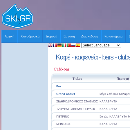
Αρχική
Χιονοδρομικά
Διαμονή
Εστίαση
Διασκέδαση
Καταστήματα
Καφέ - καφενεία - bars - clu
Café-bar
Τίτλος
Περιοχή
Fox
Grand Chalet
Μέγα Σπήλαιο Καλάβρ
ΣΙΔΗΡΟΔΡΟΜΙΚΟΣ ΣΤΑΘΜΟΣ
ΚΑΛΑΒΡΥΤΑ
ΤΖΟΥΡΑΣ- ΑΒΡΑΜΟΠΟΥΛΟΣ
ΚΑΛΑΒΡΥΤΑ
ΠΕΤΡΙΝΟ
5ο χλμ ΚΑΛΑΒΡΥΤΑ-Μ
MONTANA
ΚΑΛΑΒΡΥΤΑ